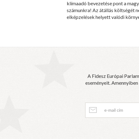
klímaadó bevezetése pont a magya
számunkra! Az átállás költségét n
elképzelések helyett valódi körny
A Fidesz Európai Parlam
eseményeit. Amennyiben sz