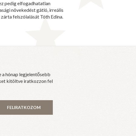
z pedig elfogadhatatlan
sági növekedést gátló, irreális
zárta felszólalását Tóth Edina.
e a hónap legjelentősebb
et kitöltve iratkozzon fel
FELIRATKOZOM