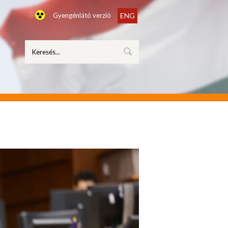
Gyengénlátó verzió
ENG