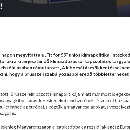
!
i napon megvitatta a „Fit for 55” uniós klímapolitikai intéz
ktorokra kiterjesztendő klímaadózással kapcsolatos tárgyal
 felszólalásában rámutatott: „A kibocsátáscsökkentéssel n
ozni, hogy a brüsszeli szabályozásból eredő többletterheket
tott: Brüsszel elhibázott klímapolitikája miatt már most is egekb
árosanyagkibocsátás-kereskedelmi rendszerének részeként hozzáa
l érintheti az európai, s köztük a magyar családokat, s veszélyez
ágát is.
: jelenleg Magyarországon a legolcsóbbak a rezsidíjak egész Európ