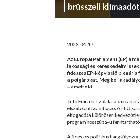
brüsszeli klímaadót
2023. 04. 17.
Az Európai Parlament (EP) a ma
lakossági és kereskedelmi sze
fideszes EP-képviselő plenáris
a polgárokat. Meg kell akadály
– emelte ki.
Tóth Edina felszólalásában rámuta
elszabadult az infláció. Az EU k
elfogadása különösen kedvezőtlenü
program hosszú távú fenntarthatós
A fideszes politikus hangsúlyozta