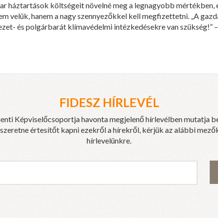
r háztartások költségeit növelné meg a legnagyobb mértékben, e
em velük, hanem a nagy szennyezőkkel kell megfizettetni. „A gazda
ezet- és polgárbarát klímavédelmi intézkedésekre van szükség!” – 
FIDESZ HÍRLEVÉL
enti Képviselőcsoportja havonta megjelenő hírlevélben mutatja b
eretne értesítőt kapni ezekről a hírekről, kérjük az alábbi mezők
hírlevelünkre.