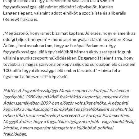
csoportok között. Így társelnöknek választották a szintén
fogyatékossággal élő német zöldpárti képviselőt, Katrien
Langensiepent, valamint adott elnököt a szocialista és a liberális
(Renew) frakció is.
„Megtisztelő, hogy ismét bizalmat kaptam. Jó érzés, hogy elismerik az
eddigi teljesítményem” – mondta el megválasztását követően Kósa
Ádám. „Fontosnak tartom, hogy az Európai Parlament négy
fogyatékossággal élő képviselőjéből hárman aktív szerepet fogunk
vállalni a munkacsoport működésében. Ez garanciát jelent arra, hogy
továbbra is magas színvonalon képviseljük az Európában élő csaknem
100 millió fogyatékossággal élő embertársunkat” – hívta fel a
figyelmet a fideszes EP-képviselő.
Háttér: A Fogyatékosságügyi Munkacsoport az Európai Parlament
legrégebbi, 1980 óta működő frakcióközi csoportja, melynek Kósa
Ádám személyében 2009-ben először volt siket elnöke. A néppárti
képviselő a munkacsoport elnökeként és társelnökeként az elmúlt tíz
évben több tucat rendezvényt szervezett az Európai Parlamentben.
Meggyőződése, hogy a fogyatékosságügy nem jobb- vagy baloldaliság
kérdése, hanem egyaránt támogatott a különböző politikai
frakciókban.