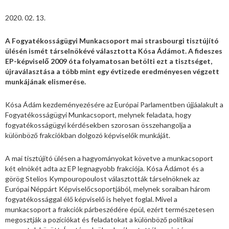
2020. 02. 13.
A Fogyatékosságügyi Munkacsoport mai strasbourgi tisztújító
ülésén ismét társelnökévé választotta Kósa Ádámot. A fideszes
EP-képviselő 2009 óta folyamatosan betölti ezt a tisztséget,
újraválasztása a több mint egy évtizede eredményesen végzett
munkájának elismerése.
Kósa Ádám kezdeményezésére az Európai Parlamentben újjáalakult a
Fogyatékosságügyi Munkacsoport, melynek feladata, hogy
fogyatékosságügyi kérdésekben szorosan összehangolja a
különböző frakciókban dolgozó képviselők munkáját.
A mai tisztújító ülésen a hagyományokat követve a munkacsoport
két elnökét adta az EP legnagyobb frakciója. Kósa Ádámot és a
görög Stelios Kympouropoulost választották társelnöknek az
Európai Néppárt Képviselőcsoportjából, melynek soraiban három
fogyatékossággal élő képviselő is helyet foglal. Mivel a
munkacsoport a frakciók párbeszédére épül, ezért természetesen
megosztják a pozíciókat és feladatokat a különböző politikai