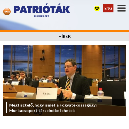
ENG
HÍREK
Megtisztelő, hogy ismét a Fogyatékosságügyi
Munkacsoport társelnöke lehetek