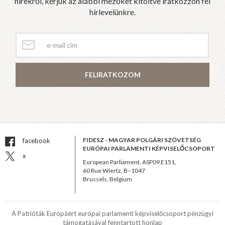
hírekről, kérjük az alábbi mezőket kitöltve iratkozzon fel
hírlevelünkre.
FELIRATKOZOM
FIDESZ - MAGYAR POLGÁRI SZÖVETSÉG
facebook
EURÓPAI PARLAMENTI KÉPVISELŐCSOPORT
x
European Parliament, ASP09 E151,
60 Rue Wiertz, B–1047
Brussels, Belgium
A Patrióták Európáért európai parlamenti képviselőcsoport pénzügyi
támogatásával fenntartott honlap