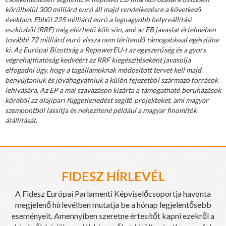
körülbelül 300 milliárd euró áll majd rendelkezésre a következő
években. Ebből 225 milliárd euró a legnagyobb helyreállítási
eszközből (RRF) még elérhető kölcsön, ami az EB javaslat értelmében
további 72 milliárd euró vissza nem térítendő támogatással egészülne
ki. Az Európai Bizottság a RepowerEU-t az egyszerűség és a gyors
végrehajthatóság kedvéért az RRF kiegészítéseként javasolja
elfogadni úgy, hogy a tagállamoknak módosított tervet kell majd
benyújtaniuk és jóváhagyatniuk a külön fejezetből származó források
lehívására. Az EP a mai szavazáson kizárta a támogatható beruházások
köréből az olajipari függetlenedést segítő projekteket, ami magyar
szempontból lassítja és nehezítené például a magyar finomítók
átállítását.
FIDESZ HÍRLEVÉL
A Fidesz Európai Parlamenti Képviselőcsoportja havonta
megjelenő hírlevélben mutatja be a hónap legjelentősebb
eseményeit. Amennyiben szeretne értesítőt kapni ezekről a