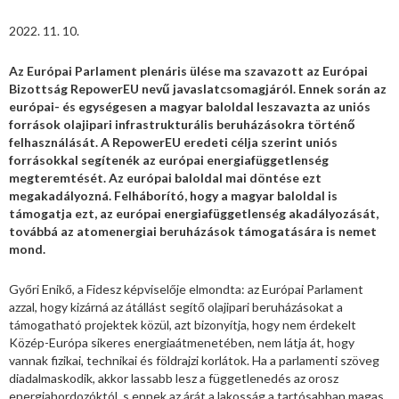
2022. 11. 10.
Az Európai Parlament plenáris ülése ma szavazott az Európai
Bizottság RepowerEU nevű javaslatcsomagjáról. Ennek során az
európai- és egységesen a magyar baloldal leszavazta az uniós
források olajipari infrastrukturális beruházásokra történő
felhasználását. A RepowerEU eredeti célja szerint uniós
forrásokkal segítenék az európai energiafüggetlenség
megteremtését. Az európai baloldal mai döntése ezt
megakadályozná. Felháborító, hogy a magyar baloldal is
támogatja ezt, az európai energiafüggetlenség akadályozását,
továbbá az atomenergiai beruházások támogatására is nemet
mond.
Győri Enikő, a Fidesz képviselője elmondta: az Európai Parlament
azzal, hogy kizárná az átállást segítő olajipari beruházásokat a
támogatható projektek közül, azt bizonyítja, hogy nem érdekelt
Közép-Európa sikeres energiaátmenetében, nem látja át, hogy
vannak fizikai, technikai és földrajzi korlátok. Ha a parlamenti szöveg
diadalmaskodik, akkor lassabb lesz a függetlenedés az orosz
energiahordozóktól, s ennek az árát a lakosság a tartósabban magas