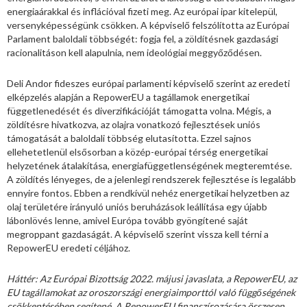
energiaárakkal és inflációval fizeti meg. Az európai ipar kitelepül,
versenyképességünk csökken. A képviselő felszólította az Európai
Parlament baloldali többségét: fogja fel, a zöldítésnek gazdasági
racionalitáson kell alapulnia, nem ideológiai meggyőződésen.
Deli Andor fideszes európai parlamenti képviselő szerint az eredeti
elképzelés alapján a RepowerEU a tagállamok energetikai
függetlenedését és diverzifikációját támogatta volna. Mégis, a
zöldítésre hivatkozva, az olajra vonatkozó fejlesztések uniós
támogatását a baloldali többség elutasította. Ezzel sajnos
ellehetetlenül elsősorban a közép-európai térség energetikai
helyzetének átalakítása, energiafüggetlenségének megteremtése.
A zöldítés lényeges, de a jelenlegi rendszerek fejlesztése is legalább
ennyire fontos. Ebben a rendkívül nehéz energetikai helyzetben az
olaj területére irányuló uniós beruházások leállítása egy újabb
lábonlövés lenne, amivel Európa tovább gyöngítené saját
megroppant gazdaságát. A képviselő szerint vissza kell térni a
RepowerEU eredeti céljához.
Háttér: Az Európai Bizottság 2022. májusi javaslata, a RepowerEU, az
EU tagállamokat az oroszországi energiaimporttól való függőségének
csökkentésében segítené. A RepowerEU finanszírozására összesen