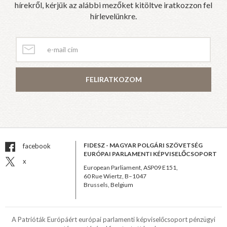
hírekről, kérjük az alábbi mezőket kitöltve iratkozzon fel
hírlevelünkre.
FELIRATKOZOM
FIDESZ - MAGYAR POLGÁRI SZÖVETSÉG
facebook
EURÓPAI PARLAMENTI KÉPVISELŐCSOPORT
x
European Parliament, ASP09 E151,
60 Rue Wiertz, B–1047
Brussels, Belgium
A Patrióták Európáért európai parlamenti képviselőcsoport pénzügyi