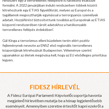
rendszert egy a terrorellenes fellépésre is hatékony eszközzé
formálni. A 2022 januárjában induló rendszerben többek között
létrehoztunk egy ETIAS figyelőlistát, melyen az Europol és a
tagállamok megoszthatják egymással a terrorgyanús személyek
adatait. Hozzáférést biztosítottunk továbbá az Europolnak az ETIAS
központi rendszerében tárolt adatokhoz a hatékonyabb
terrorellenes fellépés érdekében”.
Gál Kinga a terrorizmus elleni küzdelem terén elért pozitív
fejleménynek nevezte az ENSZ első regionális terrorellenes
központjának létrehozását Budapesten. Véleménye szerint
ugyanakkor az életek megóvása kell, hogy az EU elsődleges prioritása
legyen.
FIDESZ HÍRLEVÉL
A Fidesz Európai Parlamenti Képviselőcsoportja havonta
megjelenő hírlevélben mutatja be a hónap legjelentősebb
eseményeit. Amennyiben szeretne értesítőt kapni ezekről a