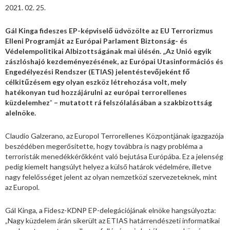
2021. 02. 25.
Gál Kinga fideszes EP-képviselő üdvözölte az EU Terrorizmus
Elleni Programját az Európai Parlament Biztonság- és
Védelempolitikai Albizottságának mai ülésén. „Az Unió egyik
zászlóshajó kezdeményezésének, az Európai Utasinformációs és
Engedélyezési Rendszer (ETIAS) jelentéstevőjeként fő
célkitűzésem egy olyan eszköz létrehozása volt, mely
hatékonyan tud hozzájárulni az európai terrorellenes
küzdelemhez
”
– mutatott rá felszólalásában a szakbizottság
alelnöke.
Claudio Galzerano, az Europol Terrorellenes Központjának igazgazója
beszédében megerősítette, hogy továbbra is nagy probléma a
terroristák menedékkérőkként való bejutása Európába. Ez a jelenség
pedig kiemelt hangsúlyt helyez a külső határok védelmére, illetve
nagy felelősséget jelent az olyan nemzetközi szervezeteknek, mint
az Europol.
Gál Kinga, a Fidesz-KDNP EP-delegációjának elnöke hangsúlyozta:
„Nagy küzdelem árán sikerült az ETIAS határrendészeti informatikai