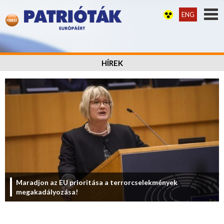
ENG
HÍREK
Maradjon az EU prioritása a terrorcselekmények
megakadályozása!