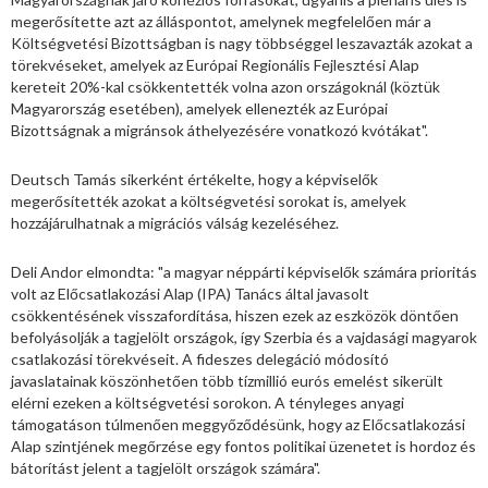
megerősítette azt az álláspontot, amelynek megfelelően már a
Költségvetési Bizottságban is nagy többséggel leszavazták azokat a
törekvéseket, amelyek az Európai Regionális Fejlesztési Alap
kereteit 20%-kal csökkentették volna azon országoknál (köztük
Magyarország esetében), amelyek ellenezték az Európai
Bizottságnak a migránsok áthelyezésére vonatkozó kvótákat".
Deutsch Tamás sikerként értékelte, hogy a képviselők
megerősítették azokat a költségvetési sorokat is, amelyek
hozzájárulhatnak a migrációs válság kezeléséhez.
Deli Andor elmondta: "a magyar néppárti képviselők számára prioritás
volt az Előcsatlakozási Alap (IPA) Tanács által javasolt
csökkentésének visszafordítása, hiszen ezek az eszközök döntően
befolyásolják a tagjelölt országok, így Szerbia és a vajdasági magyarok
csatlakozási törekvéseit. A fideszes delegáció módosító
javaslatainak köszönhetően több tízmillió eurós emelést sikerült
elérni ezeken a költségvetési sorokon. A tényleges anyagi
támogatáson túlmenően meggyőződésünk, hogy az Előcsatlakozási
Alap szintjének megőrzése egy fontos politikai üzenetet is hordoz és
bátorítást jelent a tagjelölt országok számára".