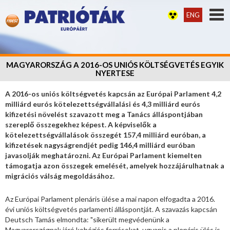
ENG
MAGYARORSZÁG A 2016-OS UNIÓS KÖLTSÉGVETÉS EGYIK
NYERTESE
A 2016-os uniós költségvetés kapcsán az Európai Parlament 4,2
milliárd eurós kötelezettségvállalási és 4,3 milliárd eurós
kifizetési növelést szavazott meg a Tanács álláspontjában
szereplő összegekhez képest. A képviselők a
kötelezettségvállalások összegét 157,4 milliárd euróban, a
kifizetések nagyságrendjét pedig 146,4 milliárd euróban
javasolják meghatározni. Az Európai Parlament kiemelten
támogatja azon összegek emelését, amelyek hozzájárulhatnak a
migrációs válság megoldásához.
Az Európai Parlament plenáris ülése a mai napon elfogadta a 2016.
évi uniós költségvetés parlamenti álláspontját. A szavazás kapcsán
Deutsch Tamás elmondta: "sikerült megvédenünk a
Magyarországnak járó kohéziós forrásokat, ugyanis a plenáris ülés is