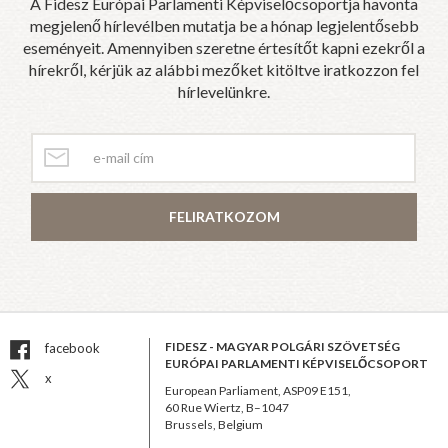
A Fidesz Európai Parlamenti Képviselőcsoportja havonta
megjelenő hírlevélben mutatja be a hónap legjelentősebb
eseményeit. Amennyiben szeretne értesítőt kapni ezekről a
hírekről, kérjük az alábbi mezőket kitöltve iratkozzon fel
hírlevelünkre.
FELIRATKOZOM
FIDESZ - MAGYAR POLGÁRI SZÖVETSÉG
facebook
EURÓPAI PARLAMENTI KÉPVISELŐCSOPORT
x
European Parliament, ASP09 E151,
60 Rue Wiertz, B–1047
Brussels, Belgium