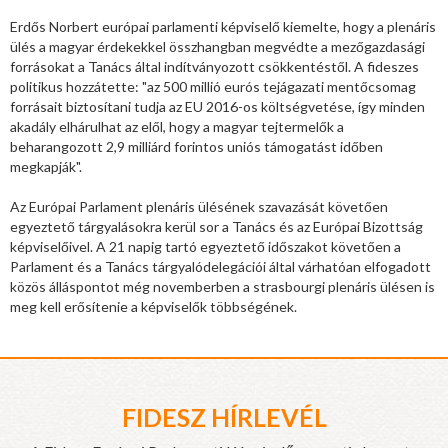
Erdős Norbert európai parlamenti képviselő kiemelte, hogy a plenáris
ülés a magyar érdekekkel összhangban megvédte a mezőgazdasági
forrásokat a Tanács által indítványozott csökkentéstől. A fideszes
politikus hozzátette: "az 500 millió eurós tejágazati mentőcsomag
forrásait biztosítani tudja az EU 2016-os költségvetése, így minden
akadály elhárulhat az elől, hogy a magyar tejtermelők a
beharangozott 2,9 milliárd forintos uniós támogatást időben
megkapják".
Az Európai Parlament plenáris ülésének szavazását követően
egyeztető tárgyalásokra kerül sor a Tanács és az Európai Bizottság
képviselőivel. A 21 napig tartó egyeztető időszakot követően a
Parlament és a Tanács tárgyalódelegációi által várhatóan elfogadott
közös álláspontot még novemberben a strasbourgi plenáris ülésen is
meg kell erősítenie a képviselők többségének.
FIDESZ HÍRLEVÉL