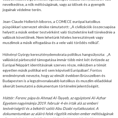
nevelkedése, a nők méltóságának, vagy az idősek és a gyengék
jogainak védelme terén.
Jean-Claude Hollerich bíboros, a COMECE európai katolikus
püspökkari szervezet elnöke rámutatott: „A civilizációk összecsapása
helyett a másik ember testvérként való tiszteletére kell törekednie a
vallások követőinek. Nem lehetünk hiteles keresztények vagy
muszlimok a másik elfogadása és a vele való törődés nélkül”.
Hölvényi György kereszténydemokrata politikus hangsúlyozta: „A
vallásközi párbeszéd támogatása immár több mint két évtizede az
Európai Néppárt identitásának szerves része, miközben a témát
egyetlen másik politikai erő sem képviseli Európában”. Fontos
eredménynek nevezte, hogy az elmúlt években Brüsszelben és
Budapesten is a legszínvonalasabb katolikus és muszlim előadókkal
sikerült bemutatni a dokumentum történelmi jelentőségét.
Háttér: Ferenc pápa és Ahmad Al-Tayyeb, az egyiptomi Al-Azhar
Egyetem nagyimámja 2019. február 4-én írták alá az emberi
testvériségről és a békéről szóló Abu Dzabi nyilatkozatot. A
dokumentumban az aláíró felek rögzítik minden ember méltóságának