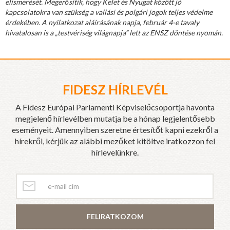
elismerését. Megerősítik, hogy Kelet és Nyugat között jó
kapcsolatokra van szükség a vallási és polgári jogok teljes védelme
érdekében. A nyilatkozat aláírásának napja, február 4-e tavaly
hivatalosan is a „testvériség világnapja” lett az ENSZ döntése nyomán.
FIDESZ HÍRLEVÉL
A Fidesz Európai Parlamenti Képviselőcsoportja havonta
megjelenő hírlevélben mutatja be a hónap legjelentősebb
eseményeit. Amennyiben szeretne értesítőt kapni ezekről a
hírekről, kérjük az alábbi mezőket kitöltve iratkozzon fel
hírlevelünkre.
FELIRATKOZOM