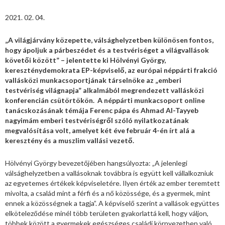
2021. 02. 04.
„A világjárvány közepette, válsághelyzetben különösen fontos,
hogy ápoljuk a párbeszédet és a testvériséget a világvallások
követői között” – jelentette ki Hölvényi György,
kereszténydemokrata EP-képviselő, az európai néppárti frakció
vallásközi munkacsoportjának társelnöke az „emberi
testvériség világnapja” alkalmából megrendezett vallásközi
konferencián csütörtökön. A néppárti munkacsoport online
tanácskozásának témája Ferenc pápa és Ahmad Al-Tayyeb
nagyimám emberi testvériségről szóló nyilatkozatának
megvalósítása volt, amelyet két éve február 4-én írt alá a
keresztény és a muszlim vallási vezető.
Hölvényi György bevezetőjében hangsúlyozta: „A jelenlegi
válsághelyzetben a vallásoknak továbbra is együtt kell vállalkozniuk
az egyetemes értékek képviseletére. Ilyen érték az ember teremtett
mivolta, a család mint a férfi és a nő közössége, és a gyermek, mint
ennek a közösségnek a tagja”. A képviselő szerint a vallások együttes
elköteleződése minél több területen gyakorlattá kell, hogy váljon,
többek között a gyermekek egészséges családi környezetben való