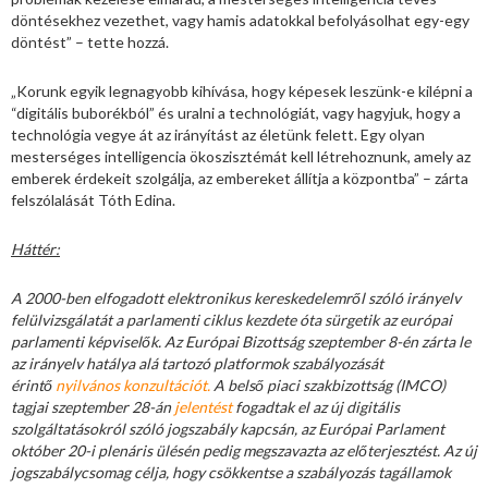
döntésekhez vezethet, vagy hamis adatokkal befolyásolhat egy-egy
döntést” – tette hozzá.
„Korunk egyik legnagyobb kihívása, hogy képesek leszünk-e kilépni a
“digitális buborékból” és uralni a technológiát, vagy hagyjuk, hogy a
technológia vegye át az irányítást az életünk felett. Egy olyan
mesterséges intelligencia ökoszisztémát kell létrehoznunk, amely az
emberek érdekeit szolgálja, az embereket állítja a központba” – zárta
felszólalását Tóth Edina.
Háttér:
A 2000-ben elfogadott elektronikus kereskedelemről szóló irányelv
felülvizsgálatát a parlamenti ciklus kezdete óta sürgetik az európai
parlamenti képviselők. Az Európai Bizottság szeptember 8-én zárta le
az irányelv hatálya alá tartozó platformok szabályozását
érintő
nyilvános konzultációt.
A belső piaci szakbizottság (IMCO)
tagjai szeptember 28-án
jelentést
fogadtak el az új digitális
szolgáltatásokról szóló jogszabály kapcsán, az Európai Parlament
október 20-i plenáris ülésén pedig megszavazta az előterjesztést. Az új
jogszabálycsomag célja, hogy csökkentse a szabályozás tagállamok