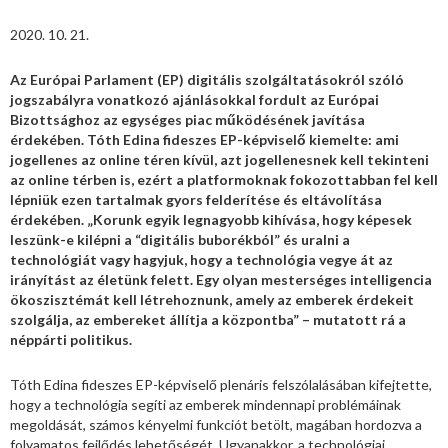
2020. 10. 21.
Az Európai Parlament (EP) digitális szolgáltatásokról szóló
jogszabályra vonatkozó ajánlásokkal fordult az Európai
Bizottsághoz az egységes piac működésének javítása
érdekében. Tóth Edina fideszes EP-képviselő kiemelte: ami
jogellenes az online téren kívül, azt jogellenesnek kell tekinteni
az online térben is, ezért a platformoknak fokozottabban fel kell
lépniük ezen tartalmak gyors felderítése és eltávolítása
érdekében. „Korunk egyik legnagyobb kihívása, hogy képesek
leszünk-e kilépni a “digitális buborékból” és uralni a
technológiát vagy hagyjuk, hogy a technológia vegye át az
irányítást az életünk felett. Egy olyan mesterséges intelligencia
ökoszisztémát kell létrehoznunk, amely az emberek érdekeit
szolgálja, az embereket állítja a központba” – mutatott rá a
néppárti politikus.
Tóth Edina fideszes EP-képviselő plenáris felszólalásában kifejtette,
hogy a technológia segíti az emberek mindennapi problémáinak
megoldását, számos kényelmi funkciót betölt, magában hordozva a
folyamatos fejlődés lehetőségét. Ugyanakkor, a technológiai