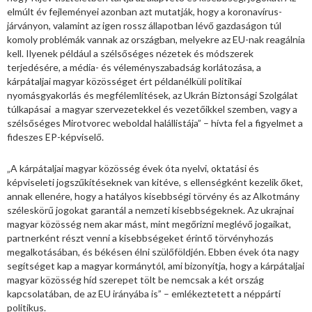
elmúlt év fejleményei azonban azt mutatják, hogy a koronavírus-
járványon, valamint az igen rossz állapotban lévő gazdaságon túl
komoly problémák vannak az országban, melyekre az EU-nak reagálnia
kell. Ilyenek például a szélsőséges nézetek és módszerek
terjedésére, a média- és véleményszabadság korlátozása, a
kárpátaljai magyar közösséget ért példanélküli politikai
nyomásgyakorlás és megfélemlítések, az Ukrán Biztonsági Szolgálat
túlkapásai a magyar szervezetekkel és vezetőikkel szemben, vagy a
szélsőséges Mirotvorec weboldal halállistája” – hívta fel a figyelmet a
fideszes EP-képviselő.
„A kárpátaljai magyar közösség évek óta nyelvi, oktatási és
képviseleti jogszűkítéseknek van kitéve, s ellenségként kezelik őket,
annak ellenére, hogy a hatályos kisebbségi törvény és az Alkotmány
széleskörű jogokat garantál a nemzeti kisebbségeknek. Az ukrajnai
magyar közösség nem akar mást, mint megőrizni meglévő jogaikat,
partnerként részt venni a kisebbségeket érintő törvényhozás
megalkotásában, és békésen élni szülőföldjén. Ebben évek óta nagy
segítséget kap a magyar kormánytól, ami bizonyítja, hogy a kárpátaljai
magyar közösség híd szerepet tölt be nemcsak a két ország
kapcsolatában, de az EU irányába is” – emlékeztetett a néppárti
politikus.