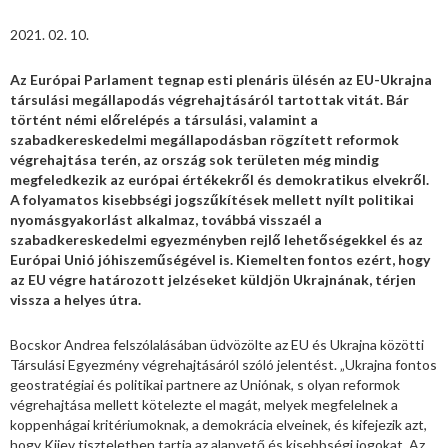
2021. 02. 10.
Az Európai Parlament tegnap esti plenáris ülésén az EU-Ukrajna
társulási megállapodás végrehajtásáról tartottak vitát. Bár
történt némi előrelépés a társulási, valamint a
szabadkereskedelmi megállapodásban rögzített reformok
végrehajtása terén, az ország sok területen még mindig
megfeledkezik az európai értékekről és demokratikus elvekről.
A folyamatos kisebbségi jogszűkítések mellett nyílt politikai
nyomásgyakorlást alkalmaz, továbbá visszaél a
szabadkereskedelmi egyezményben rejlő lehetőségekkel és az
Európai Unió jóhiszeműségével is. Kiemelten fontos ezért, hogy
az EU végre határozott jelzéseket küldjön Ukrajnának, térjen
vissza a helyes útra.
Bocskor Andrea felszólalásában üdvözölte az EU és Ukrajna közötti
Társulási Egyezmény végrehajtásáról szóló jelentést. „Ukrajna fontos
geostratégiai és politikai partnere az Uniónak, s olyan reformok
végrehajtása mellett kötelezte el magát, melyek megfelelnek a
koppenhágai kritériumoknak, a demokrácia elveinek, és kifejezik azt,
hogy Kijev tiszteletben tartja az alapvető és kisebbségi jogokat. Az