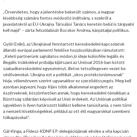
„Örvendetes, hogy a jelentésbe bekerült számos, a magyar
kisebbség számára fontos módosító indítvány, s ezekről a
javaslatokról az EU-Ukrajna Társulási Tanács keretén belül is tárgyalni
kell majd” – zárta felszólalását Bocskor Andrea, kárpátaljai politikus.
Győri Enikő, az Ukrajnával fenntartott kereskedelmi kapcsolatok
állandó európai parlamenti felelőse hozzászólásában rámutatott:
„Keleti partnerünk sajnálatos módon jó ideje különféle legális és
illegális trükkökkel próbálja kijátszani az Unióval 2016-ban kötött
szabadkereskedelmi egyezményt, illetve tetszőlegesen vezet be
védővámokat. Ukrajna ezt a politikát „okos protekcionizmusnak”
hívja, véleményem szerint ugyanakkor ez szerződésszegés. Meg kell
azonban jegyezni, hogy Kijev több alkalommal engedett az
észérveknek, köszönhetően annak, hogy kereskedelmi témákban a
Bizottság szilárdan képviseli az Unió érdekeit. Az Uniónak politikai
ügyekben is ilyen határozott kiállást kellene tanúsítania, s nem tűrni
a nemzeti kisebbségekkel, például az ott élő magyarokkal szembeni
túlkapásokat”.
Gál Kinga, a Fidesz-KDNP EP-delegációjának elnöke a vita kapcsán