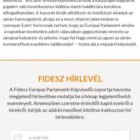
elmondta: “Bocskor Andrea képviselőtársunk a kárpátaljai magyarok
jogaiért való következetes kiállása miatti halállistára kerülése
elfogadhatatlan. A hasonló listák elítélését és betiltását elvárjuk az
ukrán hatóságoktól, ahogy ez a most vitatott jelentésben is
szerepel. Ezért fontosnak tartom, hogy az Európai Parlament elnöke
a napokban levelünkre adott válaszában aggasztónak nevezte az
ukrajnai helyzetet és jelezte, hogy fel fogja vetni az ügyet az ukrán
kormányfővel esedékes találkozóján” – húzta alá a néppárti képviselő.
FIDESZ HÍRLEVÉL
A Fidesz Európai Parlamenti Képviselőcsoportja havonta
megjelenő hírlevélben mutatja be a hónap legjelentősebb
eseményeit. Amennyiben szeretne értesítőt kapni ezekről a
hírekről, kérjük az alábbi mezőket kitöltve iratkozzon fel
hírlevelünkre.