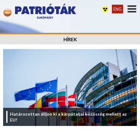
ENG
HÍREK
Határozottan álljon ki a kárpátaljai közösség mellett az
EU!