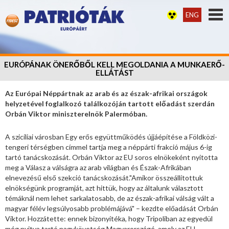
ENG
EURÓPÁNAK ÖNERŐBŐL KELL MEGOLDANIA A MUNKAERŐ-
ELLÁTÁST
Az Európai Néppártnak az arab és az észak-afrikai országok
helyzetével foglalkozó találkozóján tartott előadást szerdán
Orbán Viktor miniszterelnök Palermóban.
A szicíliai városban Egy erős együttműködés újjáépítése a Földközi-
tengeri térségben címmel tartja meg a néppárti frakció május 6-ig
tartó tanácskozását. Orbán Viktor az EU soros elnökeként nyitotta
meg a Válasz a válságra az arab világban és Észak-Afrikában
elnevezésű első szekció tanácskozását."Amikor összeállítottuk
elnökségünk programját, azt hittük, hogy az általunk választott
témáknál nem lehet sarkalatosabb, de az észak-afrikai válság vált a
magyar félév legsúlyosabb problémájává" – kezdte előadását Orbán
Viktor. Hozzátette: ennek bizonyítéka, hogy Tripoliban az egyedül
még nyitva tartó nagykövetség Magyarországé, amely az EU