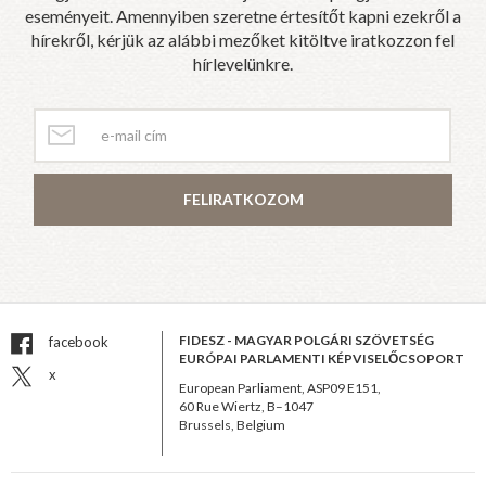
eseményeit. Amennyiben szeretne értesítőt kapni ezekről a
hírekről, kérjük az alábbi mezőket kitöltve iratkozzon fel
hírlevelünkre.
FELIRATKOZOM
FIDESZ - MAGYAR POLGÁRI SZÖVETSÉG
facebook
EURÓPAI PARLAMENTI KÉPVISELŐCSOPORT
x
European Parliament, ASP09 E151,
60 Rue Wiertz, B–1047
Brussels, Belgium