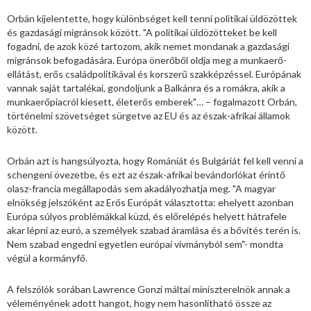
Orbán kijelentette, hogy különbséget kell tenni politikai üldözöttek
és gazdasági migránsok között. "A politikai üldözötteket be kell
fogadni, de azok közé tartozom, akik nemet mondanak a gazdasági
migránsok befogadására. Európa önerőből oldja meg a munkaerő-
ellátást, erős családpolitikával és korszerű szakképzéssel. Európának
vannak saját tartalékai, gondoljunk a Balkánra és a romákra, akik a
munkaerőpiacról kiesett, életerős emberek"… – fogalmazott Orbán,
történelmi szövetséget sürgetve az EU és az észak-afrikai államok
között.
Orbán azt is hangsúlyozta, hogy Romániát és Bulgáriát fel kell venni a
schengeni övezetbe, és ezt az észak-afrikai bevándorlókat érintő
olasz-francia megállapodás sem akadályozhatja meg. "A magyar
elnökség jelszóként az Erős Európát választotta: ehelyett azonban
Európa súlyos problémákkal küzd, és előrelépés helyett hátrafele
akar lépni az euró, a személyek szabad áramlása és a bővítés terén is.
Nem szabad engedni egyetlen európai vívmányból sem"- mondta
végül a kormányfő.
A felszólók sorában Lawrence Gonzi máltai miniszterelnök annak a
véleményének adott hangot, hogy nem hasonlítható össze az