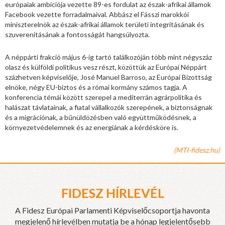
európaiak ambíciója vezette 89-es fordulat az észak-afrikai államok
Facebook vezette forradalmaival. Abbász el Fásszi marokkói
miniszterelnök az észak-afrikai államok területi integritásának és
szuverenitásának a fontosságát hangsúlyozta.
A néppárti frakció május 6-ig tartó találkozóján több mint négyszáz
olasz és külföldi politikus vesz részt, közöttük az Európai Néppárt
százhetven képviselője, José Manuel Barroso, az Európai Bizottság
elnöke, négy EU-biztos és a római kormány számos tagja. A
konferencia témái között szerepel a mediterrán agrárpolitika és
halászat távlatainak, a fiatal vállalkozók szerepének, a biztonságnak
és a migrációnak, a bűnüldözésben való együttműködésnek, a
környezetvédelemnek és az energiának a kérdésköre is.
(MTI-fidesz.hu)
FIDESZ HÍRLEVÉL
A Fidesz Európai Parlamenti Képviselőcsoportja havonta
megjelenő hírlevélben mutatja be a hónap legjelentősebb