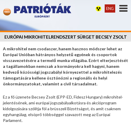
ENG
EURÓPAI MIKROHITELRENDSZERT SÜRGET BECSEY ZSOLT
A mikrohitel nem csodaszer, hanem hasznos módszer lehet az
Európai Unióban hátrányos helyzetű egyének és csoportok
visszavezetésére a termelő munka világába. Ezért elterjesztését
a tagállamokban nemcsak a kormányokra kell hagyni, hanem
kedvező közösségi jogszabályi környezettel a mikrohitelezés
támogatására kellene ösztönözni a regionális és helyi
önkormányzatokat, valamint a civil társadalmat.
Ez a fő üzenete Becsey Zsolt (EPP-ED, Fidesz Hungary) mikrohitel-
jelentésének, ami európai jogszabályalkotásra és akcióprogram
kidolgozására szólítja föl a brüsszeli Bizottságot, és amit csaknem
egyhangúlag, elsöprő többséggel szavazott meg az Európai
Parlament.