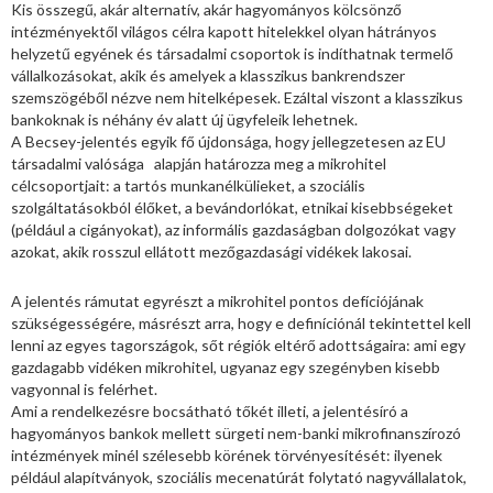
Kis összegű, akár alternatív, akár hagyományos kölcsönző
intézményektől világos célra kapott hitelekkel olyan hátrányos
helyzetű egyének és társadalmi csoportok is indíthatnak termelő
vállalkozásokat, akik és amelyek a klasszikus bankrendszer
szemszögéből nézve nem hitelképesek. Ezáltal viszont a klasszikus
bankoknak is néhány év alatt új ügyfeleik lehetnek.
A Becsey-jelentés egyik fő újdonsága, hogy jellegzetesen az EU
társadalmi valósága alapján határozza meg a mikrohitel
célcsoportjait: a tartós munkanélkülieket, a szociális
szolgáltatásokból élőket, a bevándorlókat, etnikai kisebbségeket
(például a cigányokat), az informális gazdaságban dolgozókat vagy
azokat, akik rosszul ellátott mezőgazdasági vidékek lakosai.
A jelentés rámutat egyrészt a mikrohitel pontos defíciójának
szükségességére, másrészt arra, hogy e definíciónál tekintettel kell
lenni az egyes tagországok, sőt régiók eltérő adottságaira: ami egy
gazdagabb vidéken mikrohitel, ugyanaz egy szegényben kisebb
vagyonnal is felérhet.
Ami a rendelkezésre bocsátható tőkét illeti, a jelentésíró a
hagyományos bankok mellett sürgeti nem-banki mikrofinanszírozó
intézmények minél szélesebb körének törvényesítését: ilyenek
például alapítványok, szociális mecenatúrát folytató nagyvállalatok,