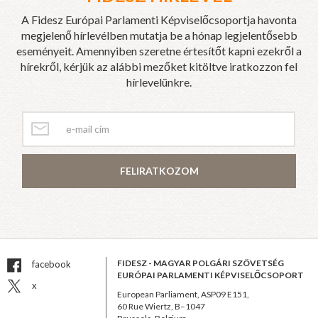
A Fidesz Európai Parlamenti Képviselőcsoportja havonta
megjelenő hírlevélben mutatja be a hónap legjelentősebb
eseményeit. Amennyiben szeretne értesítőt kapni ezekről a
hírekről, kérjük az alábbi mezőket kitöltve iratkozzon fel
hírlevelünkre.
FELIRATKOZOM
FIDESZ - MAGYAR POLGÁRI SZÖVETSÉG
facebook
EURÓPAI PARLAMENTI KÉPVISELŐCSOPORT
x
European Parliament, ASP09 E151,
60 Rue Wiertz, B–1047