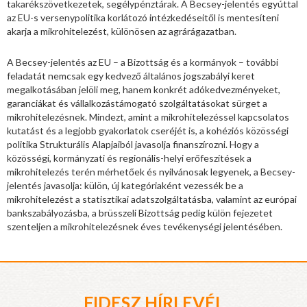
takarékszövetkezetek, segélypénztárak. A Becsey-jelentés egyúttal
az EU-s versenypolitika korlátozó intézkedéseitől is mentesíteni
akarja a mikrohitelezést, különösen az agrárágazatban.
A Becsey-jelentés az EU – a Bizottság és a kormányok – további
feladatát nemcsak egy kedvező általános jogszabályi keret
megalkotásában jelöli meg, hanem konkrét adókedvezményeket,
garanciákat és vállalkozástámogató szolgáltatásokat sürget a
mikrohitelezésnek. Mindezt, amint a mikrohitelezéssel kapcsolatos
kutatást és a legjobb gyakorlatok cseréjét is, a kohéziós közösségi
politika Strukturális Alapjaiból javasolja finanszírozni. Hogy a
közösségi, kormányzati és regionális-helyi erőfeszítések a
mikrohitelezés terén mérhetőek és nyilvánosak legyenek, a Becsey-
jelentés javasolja: külön, új kategóriaként vezessék be a
mikrohitelezést a statisztikai adatszolgáltatásba, valamint az európai
bankszabályozásba, a brüsszeli Bizottság pedig külön fejezetet
szenteljen a mikrohitelezésnek éves tevékenységi jelentésében.
FIDESZ HÍRLEVÉL