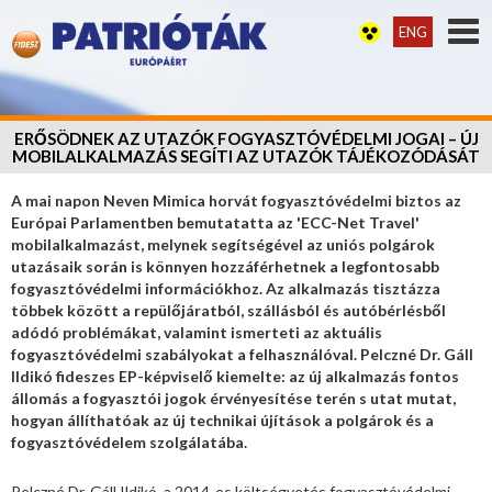
ENG
ERŐSÖDNEK AZ UTAZÓK FOGYASZTÓVÉDELMI JOGAI – ÚJ
MOBILALKALMAZÁS SEGÍTI AZ UTAZÓK TÁJÉKOZÓDÁSÁT
A mai napon Neven Mimica horvát fogyasztóvédelmi biztos az
Európai Parlamentben bemutatatta az 'ECC-Net Travel'
mobilalkalmazást, melynek segítségével az uniós polgárok
utazásaik során is könnyen hozzáférhetnek a legfontosabb
fogyasztóvédelmi információkhoz. Az alkalmazás tisztázza
többek között a repülőjáratból, szállásból és autóbérlésből
adódó problémákat, valamint ismerteti az aktuális
fogyasztóvédelmi szabályokat a felhasználóval. Pelczné Dr. Gáll
Ildikó fideszes EP-képviselő kiemelte: az új alkalmazás fontos
állomás a fogyasztói jogok érvényesítése terén s utat mutat,
hogyan állíthatóak az új technikai újítások a polgárok és a
fogyasztóvédelem szolgálatába.
Pelczné Dr. Gáll Ildikó, a 2014-es költségvetés fogyasztóvédelmi