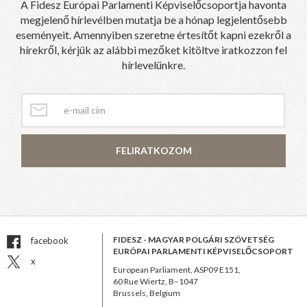
A Fidesz Európai Parlamenti Képviselőcsoportja havonta
megjelenő hírlevélben mutatja be a hónap legjelentősebb
eseményeit. Amennyiben szeretne értesítőt kapni ezekről a
hírekről, kérjük az alábbi mezőket kitöltve iratkozzon fel
hírlevelünkre.
FELIRATKOZOM
FIDESZ - MAGYAR POLGÁRI SZÖVETSÉG
facebook
EURÓPAI PARLAMENTI KÉPVISELŐCSOPORT
x
European Parliament, ASP09 E151,
60 Rue Wiertz, B–1047
Brussels, Belgium