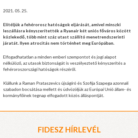
2021. 05. 25.
Elítéljük a fehérorosz hatóságok eljárását, amivel minszki
leszállásra kényszerítették a Ryanair két uniós főváros között
közlekedő, több mint száz utast szállító menetrendszerinti
járatát. Ilyen atrocitás nem történhet meg Európában.
Elfogadhatatlan a minden emberi szempontot és jogi alapot
nélkülöző, az utasok biztonságát is veszélyeztető kényszerítés a
fehéroroszországi hatóságok részéről.
Kiállunk a Raman Prataszevics újságíró és Szofija Szapega azonnali
szabadon bocsátása mellett és üdvözöljük az Európai Unió állam- és
kormányfőinek tegnap elfogadott közös álláspontját.
FIDESZ HÍRLEVÉL