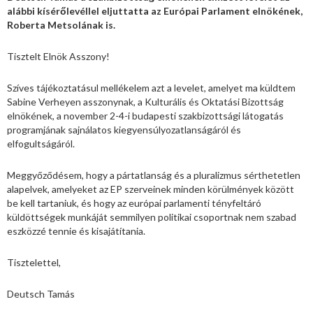
alábbi kísérőlevéllel eljuttatta az Európai Parlament elnökének,
Roberta Metsolának is.
Tisztelt Elnök Asszony!
Szíves tájékoztatásul mellékelem azt a levelet, amelyet ma küldtem
Sabine Verheyen asszonynak, a Kulturális és Oktatási Bizottság
elnökének, a november 2-4-i budapesti szakbizottsági látogatás
programjának sajnálatos kiegyensúlyozatlanságáról és
elfogultságáról.
Meggyőződésem, hogy a pártatlanság és a pluralizmus sérthetetlen
alapelvek, amelyeket az EP szerveinek minden körülmények között
be kell tartaniuk, és hogy az európai parlamenti tényfeltáró
küldöttségek munkáját semmilyen politikai csoportnak nem szabad
eszközzé tennie és kisajátítania.
Tisztelettel,
Deutsch Tamás