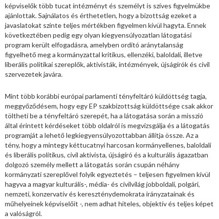
képviselők több tucat intézményt és személyt is szíves figyelmükbe
ajánlottak. Sajnálatos és érthetetlen, hogy a bizottság ezeket a
javaslatokat szinte teljes mértékben figyelmen kívül hagyta. Ennek
következtében pedig egy olyan kiegyensúlyozatlan látogatási
program került elfogadásra, amelyben ordító aránytalanság
figyelhető meg a kormányzattal kritikus, ellenzéki, baloldali, illetve
liberális politikai szereplők, aktivisták, intézmények, újságírók és civil
szervezetek javára.
Mint több korábbi európai parlamenti tényfeltáró küldöttség tagja,
meggyőződésem, hogy egy EP szakbizottság küldöttsége csak akkor
töltheti be a tényfeltáró szerepét, ha a látogatása során a misszió
által érintett kérdéseket több oldalról is megvizsgálja és a látogatás
programját a lehető legkiegyensúlyozottabban állítja össze. Az a
tény, hogy a mintegy kéttucatnyi harcosan kormányellenes, baloldali
és liberális politikus, civil aktivista, újságíró és a kulturális ágazatban
dolgozó személy mellett a látogatás során csupán néhány
kormányzati szereplővel folyik egyeztetés – teljesen figyelmen kívül
hagyva a magyar kulturális-, média- és civilvilág jobboldali, polgári,
nemzeti, konzervatív és kereszténydemokrata irányzatainak és
műhelyeinek képviselőit -, nem adhat hiteles, objektív és teljes képet
a valóságról.