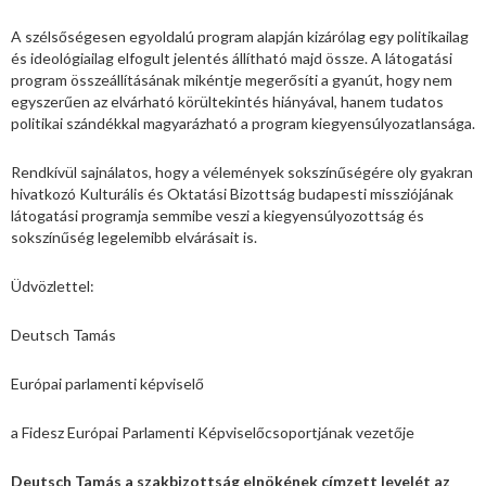
A szélsőségesen egyoldalú program alapján kizárólag egy politikailag
és ideológiailag elfogult jelentés állítható majd össze. A látogatási
program összeállításának mikéntje megerősíti a gyanút, hogy nem
egyszerűen az elvárható körültekintés hiányával, hanem tudatos
politikai szándékkal magyarázható a program kiegyensúlyozatlansága.
Rendkívül sajnálatos, hogy a vélemények sokszínűségére oly gyakran
hivatkozó Kulturális és Oktatási Bizottság budapesti missziójának
látogatási programja semmibe veszi a kiegyensúlyozottság és
sokszínűség legelemibb elvárásait is.
Üdvözlettel:
Deutsch Tamás
Európai parlamenti képviselő
a Fidesz Európai Parlamenti Képviselőcsoportjának vezetője
Deutsch Tamás a szakbizottság elnökének címzett levelét az