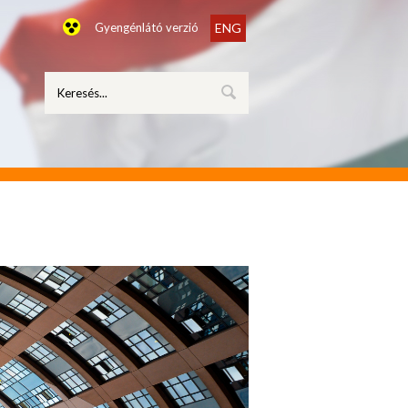
Gyengénlátó verzió
ENG