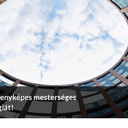
senyképes mesterséges
giát!