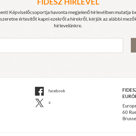
FIDESZ HÍRLEVÉL
enti Képviselőcsoportja havonta megjelenő hírlevélben mutatja b
eretne értesítőt kapni ezekről a hírekről, kérjük az alábbi mezők
hírlevelünkre.
FIDES
facebook
EURÓ
x
Europe
60 Rue
Brusse