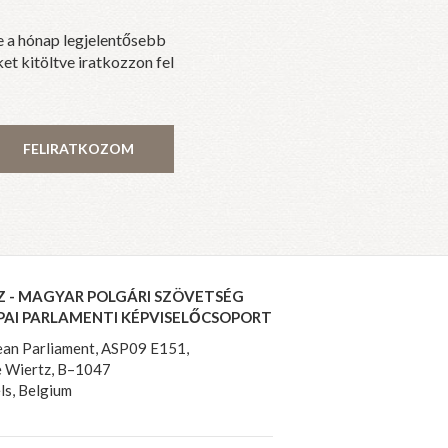
e a hónap legjelentősebb
et kitöltve iratkozzon fel
FELIRATKOZOM
Z - MAGYAR POLGÁRI SZÖVETSÉG
PAI PARLAMENTI KÉPVISELŐCSOPORT
an Parliament, ASP09 E151,
 Wiertz, B–1047
ls, Belgium