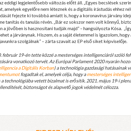
 eddigi legjelentősebb változás előtt áll. „Egyes becslések szeri
 amelyek egyelőre nem léteznek és a digitális írástudás ehhez nél
ását fejezte ki továbbá amiatt is, hogy a koronavírus járvány ide
ine tanítás és tanulás révén. „Bár ez sokszor nem volt könnyű, biz
 a jövőben is hasznosítani tudják majd” – hangsúlyozta Kósa. „Íg
lehet a járványnak. Hiszem, és a saját életemmel is igazolom, hog
avunkra szolgálnak” – zárta szavait az EP első siket képviselője.
 február 19-én tette közzé a mesterséges intelligenciáról szóló fe
ására vonatkozó tervét. Az Európai Parlament 2020 nyarán hozot
ligencia a Digitális Korban
) a technológia gazdasági hatásainak v
mentumot
fogadtak el, amelyek célja, hogy a
mesterséges intelligen
a technológiába vetett bizalmat is erősítik. 2021. május 19-i plená
ellendítését, biztonságot és alapvető jogok védelmét célozza.