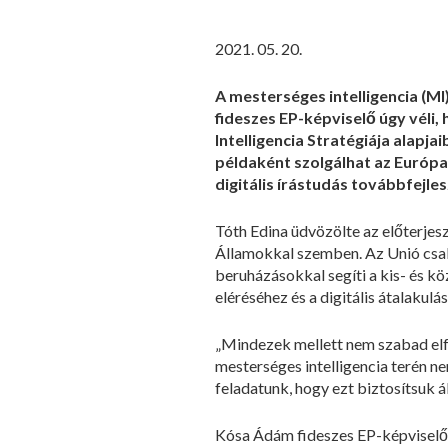
2021. 05. 20.
A mesterséges intelligencia (MI
fideszes EP-képviselő úgy véli
Intelligencia Stratégiája alapj
példaként szolgálhat az Európa
digitális írástudás továbbfejl
Tóth Edina üdvözölte az előterjes
Államokkal szemben. Az Unió csak
beruházásokkal segíti a kis- és k
eléréséhez és a digitális átalakulá
„Mindezek mellett nem szabad elfe
mesterséges intelligencia terén 
feladatunk, hogy ezt biztosítsuk á
Kósa Ádám fideszes EP-képviselő fe