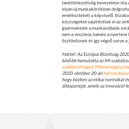
tankötelezettség bevezetése óta az
olyan új munkakörökben dolgozhat,
emlékeztetett a képviselő. Bizakod
készségeket sajátítottak el az onl
gyermekeink a munkavállalás során
nem a vesztese, hanem a nyertese 
ösztönöznek és így végső soron a j
Háttér:
Az Európai Bizottság 2020.
később bemutatta az MI szabályoz
szakbizottságot (Mesterséges Intel
2020. október 20-án
három doku
hogy közben az etikai normákat és 
álláspontját, amely az innováció f