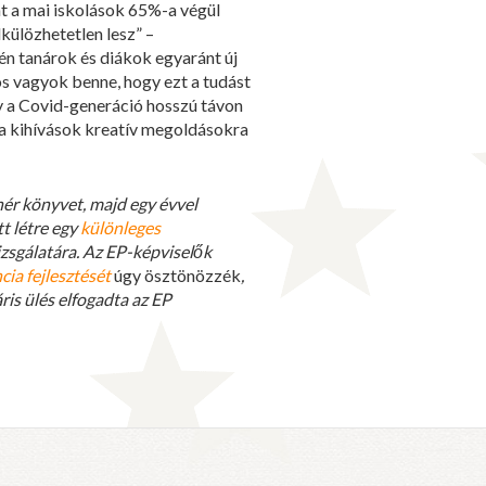
nt a mai iskolások 65%-a végül
külözhetetlen lesz” –
jén tanárok és diákok egyaránt új
tos vagyok benne, hogy ezt a tudást
y a Covid-generáció hosszú távon
y a kihívások kreatív megoldásokra
hér könyvet, majd egy évvel
t létre egy
különleges
izsgálatára. Az EP-képviselők
cia fejlesztését
úgy ösztönözzék
,
ris ülés elfogadta az EP