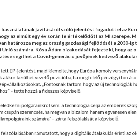
) használatának javításáról szóló jelentést fogadott el az Eu
, hogy az elmúlt egy év során felértékelődött az MI szerepe
aiban határozza meg az ország gazdasági fejlődését a 2030-ig 
i Unió számára. Kósa Ádám bizakodását fejezte ki, hogy az on
esztése segíthet a Covid-generáció jövőjének kedvező alakulá
ztett EP-jelentést, majd kiemelte, hogy Európa komoly versenyhát
 akkor kerülhet vezető pozícióba, ha megfelelő pénzügyi források
özépvállalkozásokat. „Fontosnak tartom, hogy az új technológiák h
shoz” – tette hozzá a fideszes képviselő.
ledkezni polgárainkról sem: a technológia célja az emberek szolgá
nem csupán szerencsés, ha megvan a bizalom, hanem egyenesen ele
llampolgáraink számára” – zárta felszólalását a képviselő.
lszólalásában rámutatott, hogy a digitális átalakulás érinti az ok