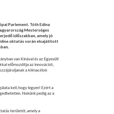
rópai Parlement. Tóth Edina
. Magyarország Mesterséges
terjedő időszakban, amely jó
line oktatás során elsajátított
sban.
rányban van Kínával és az Egyesült
kal előmozdítja az innovációt,
ozzájáruljanak a klímacélok
lata kell, hogy legyen! Ezért a
ngedhetetlen. Nekünk pedig az a
tatás területét, amely a