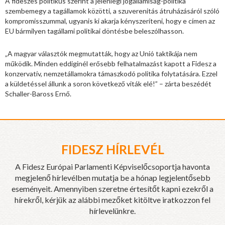
A fideszes politikus szerint a jelenlegi jogállamiság-politika
szembemegy a tagállamok közötti, a szuverenitás átruházásáról szóló
kompromisszummal, ugyanis ki akarja kényszeríteni, hogy e címen az
EU bármilyen tagállami politikai döntésbe beleszólhasson.
„A magyar választók megmutatták, hogy az Unió taktikája nem
működik. Minden eddiginél erősebb felhatalmazást kapott a Fidesz a
konzervatív, nemzetállamokra támaszkodó politika folytatására. Ezzel
a küldetéssel állunk a soron következő viták elé!” – zárta beszédét
Schaller-Baross Ernő.
FIDESZ HÍRLEVÉL
A Fidesz Európai Parlamenti Képviselőcsoportja havonta
megjelenő hírlevélben mutatja be a hónap legjelentősebb
eseményeit. Amennyiben szeretne értesítőt kapni ezekről a
hírekről, kérjük az alábbi mezőket kitöltve iratkozzon fel
hírlevelünkre.