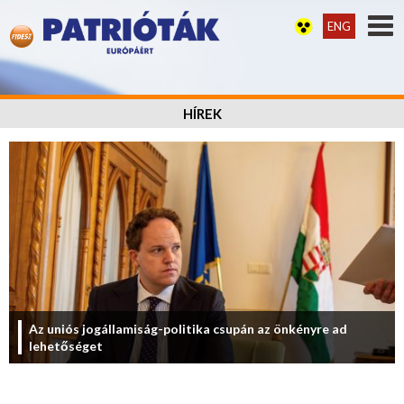
ENG
HÍREK
Az uniós jogállamiság-politika csupán az önkényre ad
lehetőséget