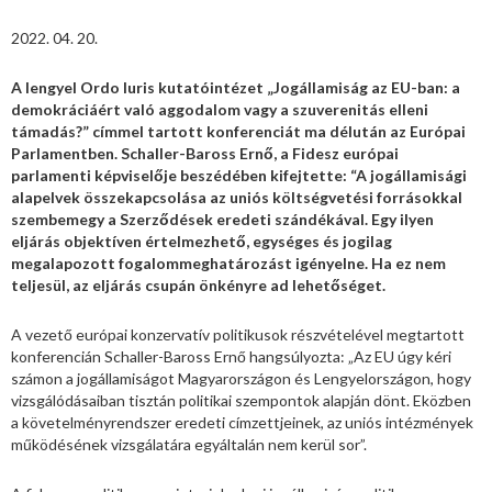
2022. 04. 20.
A lengyel Ordo Iuris kutatóintézet „Jogállamiság az EU-ban: a
demokráciáért való aggodalom vagy a szuverenitás elleni
támadás?” címmel tartott konferenciát ma délután az Európai
Parlamentben. Schaller-Baross Ernő, a Fidesz európai
parlamenti képviselője beszédében kifejtette: “A jogállamisági
alapelvek összekapcsolása az uniós költségvetési forrásokkal
szembemegy a Szerződések eredeti szándékával. Egy ilyen
eljárás objektíven értelmezhető, egységes és jogilag
megalapozott fogalommeghatározást igényelne. Ha ez nem
teljesül, az eljárás csupán önkényre ad lehetőséget.
A vezető európai konzervatív politikusok részvételével megtartott
konferencián Schaller-Baross Ernő hangsúlyozta: „Az EU úgy kéri
számon a jogállamiságot Magyarországon és Lengyelországon, hogy
vizsgálódásaiban tisztán politikai szempontok alapján dönt. Eközben
a követelményrendszer eredeti címzettjeinek, az uniós intézmények
működésének vizsgálatára egyáltalán nem kerül sor”.