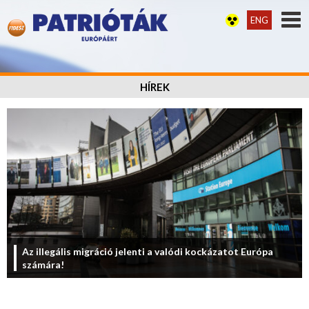
ENG
HÍREK
Az illegális migráció jelenti a valódi kockázatot Európa
számára!