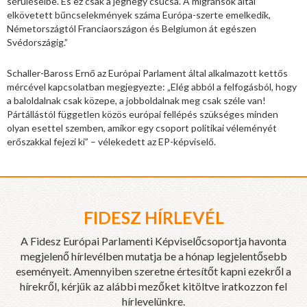
sérüléseibe. És ez csak a jéghegy csúcsa. A migránsok által
elkövetett bűncselekmények száma Európa-szerte emelkedik,
Németországtól Franciaországon és Belgiumon át egészen
Svédországig.”
Schaller-Baross Ernő az Európai Parlament által alkalmazott kettős
mércével kapcsolatban megjegyezte: „Elég abból a felfogásból, hogy
a baloldalnak csak közepe, a jobboldalnak meg csak széle van!
Pártállástól független közös európai fellépés szükséges minden
olyan esettel szemben, amikor egy csoport politikai véleményét
erőszakkal fejezi ki” – vélekedett az EP-képviselő.
FIDESZ HÍRLEVÉL
A Fidesz Európai Parlamenti Képviselőcsoportja havonta
megjelenő hírlevélben mutatja be a hónap legjelentősebb
eseményeit. Amennyiben szeretne értesítőt kapni ezekről a
hírekről, kérjük az alábbi mezőket kitöltve iratkozzon fel
hírlevelünkre.