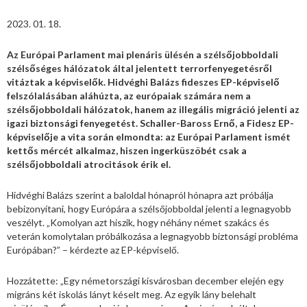
2023. 01. 18.
Az Európai Parlament mai plenáris ülésén a szélsőjobboldali
szélsőséges hálózatok által jelentett terrorfenyegetésről
vitáztak a képviselők. Hidvéghi Balázs fideszes EP-képviselő
felszólalásában aláhúzta, az európaiak számára nem a
szélsőjobboldali hálózatok, hanem az illegális migráció jelenti az
igazi biztonsági fenyegetést. Schaller-Baross Ernő, a Fidesz EP-
képviselője a vita során elmondta: az Európai Parlament ismét
kettős mércét alkalmaz, hiszen ingerküszöbét csak a
szélsőjobboldali atrocitások érik el.
Hidvéghi Balázs szerint a baloldal hónapról hónapra azt próbálja
bebizonyítani, hogy Európára a szélsőjobboldal jelenti a legnagyobb
veszélyt. „Komolyan azt hiszik, hogy néhány német szakács és
veterán komolytalan próbálkozása a legnagyobb biztonsági probléma
Európában?” – kérdezte az EP-képviselő.
Hozzátette: „Egy németországi kisvárosban december elején egy
migráns két iskolás lányt késelt meg. Az egyik lány belehalt