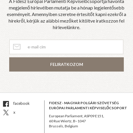
A Fidesz Európai Parlamenti Képviselőcsoportja havonta
megjelenő hírlevélben mutatja be a hónap legjelentősebb
eseményeit. Amennyiben szeretne értesítőt kapni ezekről a
hírekről, kérjük az alábbi mezőket kitöltve iratkozzon fel
hírlevelünkre.
FELIRATKOZOM
FIDESZ - MAGYAR POLGÁRI SZÖVETSÉG
facebook
EURÓPAI PARLAMENTI KÉPVISELŐCSOPORT
x
European Parliament, ASP09 E151,
60 Rue Wiertz, B–1047
Brussels, Belgium