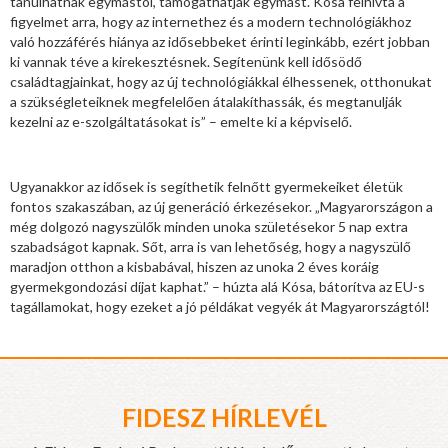
tanulhatnak egymástól, támogathatják egymást. Kósa felhívta a
figyelmet arra, hogy az internethez és a modern technológiákhoz
való hozzáférés hiánya az idősebbeket érinti leginkább, ezért jobban
ki vannak téve a kirekesztésnek. Segítenünk kell idősödő
családtagjainkat, hogy az új technológiákkal élhessenek, otthonukat
a szükségleteiknek megfelelően átalakíthassák, és megtanulják
kezelni az e-szolgáltatásokat is” – emelte ki a képviselő.
Ugyanakkor az idősek is segíthetik felnőtt gyermekeiket életük
fontos szakaszában, az új generáció érkezésekor. „Magyarországon a
még dolgozó nagyszülők minden unoka születésekor 5 nap extra
szabadságot kapnak. Sőt, arra is van lehetőség, hogy a nagyszülő
maradjon otthon a kisbabával, hiszen az unoka 2 éves koráig
gyermekgondozási díjat kaphat.” – húzta alá Kósa, bátorítva az EU-s
tagállamokat, hogy ezeket a jó példákat vegyék át Magyarországtól!
FIDESZ HÍRLEVÉL