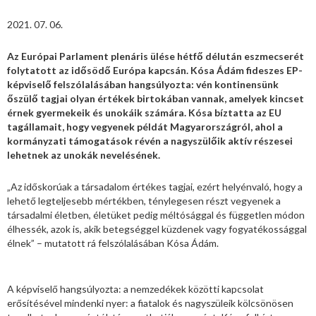
2021. 07. 06.
Az Európai Parlament plenáris ülése hétfő délután eszmecserét
folytatott az idősödő Európa kapcsán. Kósa Ádám fideszes EP-
képviselő felszólalásában hangsúlyozta: vén kontinensünk
őszülő tagjai olyan értékek birtokában vannak, amelyek kincset
érnek gyermekeik és unokáik számára. Kósa bíztatta az EU
tagállamait, hogy vegyenek példát Magyarországról, ahol a
kormányzati támogatások révén a nagyszülőik aktív részesei
lehetnek az unokák nevelésének.
„Az időskorúak a társadalom értékes tagjai, ezért helyénvaló, hogy a
lehető legteljesebb mértékben, ténylegesen részt vegyenek a
társadalmi életben, életüket pedig méltósággal és független módon
élhessék, azok is, akik betegséggel küzdenek vagy fogyatékossággal
élnek” – mutatott rá felszólalásában Kósa Ádám.
A képviselő hangsúlyozta: a nemzedékek közötti kapcsolat
erősítésével mindenki nyer: a fiatalok és nagyszüleik kölcsönösen