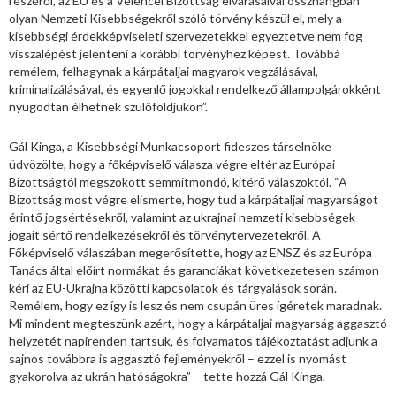
részéről, az EU és a Velencei Bizottság elvárásaival összhangban
olyan Nemzeti Kisebbségekről szóló törvény készül el, mely a
kisebbségi érdekképviseleti szervezetekkel egyeztetve nem fog
visszalépést jelenteni a korábbi törvényhez képest. Továbbá
remélem, felhagynak a kárpátaljai magyarok vegzálásával,
kriminalizálásával, és egyenlő jogokkal rendelkező állampolgárokként
nyugodtan élhetnek szülőföldjükön”.
Gál Kinga, a Kisebbségi Munkacsoport fideszes társelnöke
üdvözölte, hogy a főképviselő válasza végre eltér az Európai
Bizottságtól megszokott semmitmondó, kitérő válaszoktól. “A
Bizottság most végre elismerte, hogy tud a kárpátaljai magyarságot
érintő jogsértésekről, valamint az ukrajnai nemzeti kisebbségek
jogait sértő rendelkezésekről és törvénytervezetekről. A
Főképviselő válaszában megerősítette, hogy az ENSZ és az Európa
Tanács által előírt normákat és garanciákat következetesen számon
kéri az EU-Ukrajna közötti kapcsolatok és tárgyalások során.
Remélem, hogy ez így is lesz és nem csupán üres ígéretek maradnak.
Mi mindent megteszünk azért, hogy a kárpátaljai magyarság aggasztó
helyzetét napirenden tartsuk, és folyamatos tájékoztatást adjunk a
sajnos továbbra is aggasztó fejleményekről – ezzel is nyomást
gyakorolva az ukrán hatóságokra” – tette hozzá Gál Kinga.