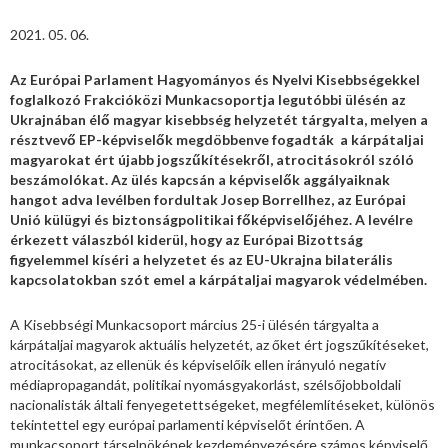
2021. 05. 06.
Az Európai Parlament Hagyományos és Nyelvi Kisebbségekkel
foglalkozó Frakcióközi Munkacsoportja legutóbbi ülésén az
Ukrajnában élő magyar kisebbség helyzetét tárgyalta, melyen a
résztvevő EP-képviselők megdöbbenve fogadták a kárpátaljai
magyarokat ért újabb jogszűkítésekről, atrocitásokról szóló
beszámolókat. Az ülés kapcsán a képviselők aggályaiknak
hangot adva levélben fordultak Josep Borrellhez, az Európai
Unió külügyi és biztonságpolitikai főképviselőjéhez. A levélre
érkezett válaszból kiderül, hogy az Európai Bizottság
figyelemmel kíséri a helyzetet és az EU-Ukrajna bilaterális
kapcsolatokban szót emel a kárpátaljai magyarok védelmében.
A Kisebbségi Munkacsoport március 25-i ülésén tárgyalta a
kárpátaljai magyarok aktuális helyzetét, az őket ért jogszűkítéseket,
atrocitásokat, az ellenük és képviselőik ellen irányuló negatív
médiapropagandát, politikai nyomásgyakorlást, szélsőjobboldali
nacionalisták általi fenyegetettségeket, megfélemlítéseket, különös
tekintettel egy európai parlamenti képviselőt érintően. A
munkacsoport társelnökének kezdeményezésére számos képviselő