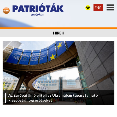
ENG
HÍREK
Az Európai Unió elítéli az Ukrajnában tapasztalható
kisebbségi jogsértéseket