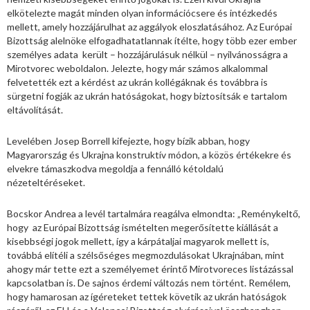
elkötelezte magát minden olyan információcsere és intézkedés
mellett, amely hozzájárulhat az aggályok eloszlatásához. Az Európai
Bizottság alelnöke elfogadhatatlannak ítélte, hogy több ezer ember
személyes adata került – hozzájárulásuk nélkül – nyilvánosságra a
Mirotvorec weboldalon. Jelezte, hogy már számos alkalommal
felvetették ezt a kérdést az ukrán kollégáknak és továbbra is
sürgetni fogják az ukrán hatóságokat, hogy biztosítsák e tartalom
eltávolítását.
Levelében Josep Borrell kifejezte, hogy bízik abban, hogy
Magyarország és Ukrajna konstruktív módon, a közös értékekre és
elvekre támaszkodva megoldja a fennálló kétoldalú
nézeteltéréseket.
Bocskor Andrea a levél tartalmára reagálva elmondta: „Reménykeltő,
hogy az Európai Bizottság ismételten megerősítette kiállását a
kisebbségi jogok mellett, így a kárpátaljai magyarok mellett is,
továbbá elítéli a szélsőséges megmozdulásokat Ukrajnában, mint
ahogy már tette ezt a személyemet érintő Mirotvoreces listázással
kapcsolatban is. De sajnos érdemi változás nem történt. Remélem,
hogy hamarosan az ígéreteket tettek követik az ukrán hatóságok