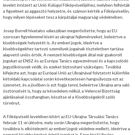
levelet intézett az Unió Külügyi Főképviselőjéhez, melyben felhívták
a figyelmet az aggasztó helyzetre, és számon kérték a Főképviselőn,
hogy milyen lépéseket tesz a kárpátaljai magyarság védelmében.
Josep Borrell hivatalos válaszában megerősítette, hogy az EU
szorosan figyelemmel kíséri az ukrajnai fejleményeket, beleértve a
kisebbségek helyzetét is. Az emberi jogok, ideértve a
kisebbségekhez tartozó személyek jogainak tiszteletben tartása
alapvető uniós érték. A nemzeti kisebbségek által már gyakorolt
jogokat az ENSZ és az Európa Tanács egyezményei és a kapcsolódó
jegyzőkönyvek védik, és ezeket biztosítani szükséges. Továbbá
kifejezte azt, hogy az Európai Unió az Ukrajnával folytatott különféle
kétoldalú kapcsolatai során következetesen hangsúlyozza ezt az
üzenetet, és a jövőben is ezt fogja tenni, beleértve Ukrajna arra való
ösztönzését is, hogy az késedelem nélkül, a Velencei Bizottság
ajánlásaival összhangban, készítse el a Kisebbségekről szóló
törvényt.
A Főképviselő levelében kitért az EU-Ukrajna Társulási Tanács
február 11-ei ülésére, mely során Ukrajna megerősítette, hogy
továbbra is elkötelezett az emberi jogok védelme mellett, ideértve a
nemzeti kisebbségeket érintő jogokat is. Ezen kívül Ukrajna