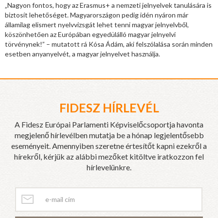
„Nagyon fontos, hogy az Erasmus+ a nemzeti jelnyelvek tanulására is
biztosít lehetőséget. Magyarországon pedig idén nyáron már
államilag elismert nyelvvizsgát lehet tenni magyar jelnyelvből,
köszönhetően az Európában egyedülálló magyar jelnyelvi
törvénynek!” – mutatott rá Kósa Ádám, aki felszólalása során minden
esetben anyanyelvét, a magyar jelnyelvet használja.
FIDESZ HÍRLEVÉL
A Fidesz Európai Parlamenti Képviselőcsoportja havonta
megjelenő hírlevélben mutatja be a hónap legjelentősebb
eseményeit. Amennyiben szeretne értesítőt kapni ezekről a
hírekről, kérjük az alábbi mezőket kitöltve iratkozzon fel
hírlevelünkre.