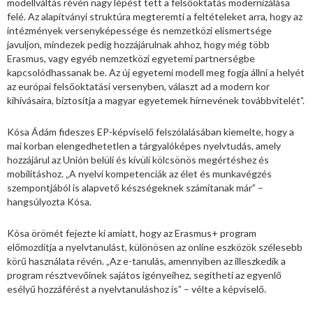
modellváltás révén nagy lépést tett a felsőoktatás modernizálása
felé. Az alapítványi struktúra megteremti a feltételeket arra, hogy az
intézmények versenyképessége és nemzetközi elismertsége
javuljon, mindezek pedig hozzájárulnak ahhoz, hogy még több
Erasmus, vagy egyéb nemzetközi egyetemi partnerségbe
kapcsolódhassanak be. Az új egyetemi modell meg fogja állni a helyét
az európai felsőoktatási versenyben, választ ad a modern kor
kihívásaira, biztosítja a magyar egyetemek hírnevének továbbvitelét”.
Kósa Ádám fideszes EP-képviselő felszólalásában kiemelte, hogy a
mai korban elengedhetetlen a tárgyalóképes nyelvtudás, amely
hozzájárul az Unión belüli és kívüli kölcsönös megértéshez és
mobilitáshoz. „A nyelvi kompetenciák az élet és munkavégzés
szempontjából is alapvető készségeknek számítanak már” –
hangsúlyozta Kósa.
Kósa örömét fejezte ki amiatt, hogy az Erasmus+ program
előmozdítja a nyelvtanulást, különösen az online eszközök szélesebb
körű használata révén. „Az e-tanulás, amennyiben az illeszkedik a
program résztvevőinek sajátos igényeihez, segítheti az egyenlő
esélyű hozzáférést a nyelvtanuláshoz is” – vélte a képviselő.