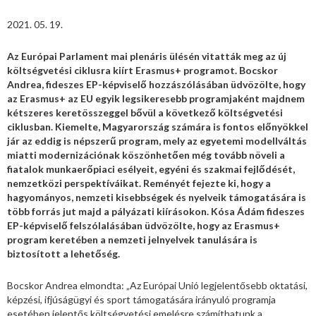
2021. 05. 19.
Az Európai Parlament mai plenáris ülésén vitatták meg az új
költségvetési ciklusra kiírt Erasmus+ programot. Bocskor
Andrea, fideszes EP-képviselő hozzászólásában üdvözölte, hogy
az Erasmus+ az EU egyik legsikeresebb programjaként majdnem
kétszeres keretösszeggel bővül a következő költségvetési
ciklusban. Kiemelte, Magyarország számára is fontos előnyökkel
jár az eddig is népszerű program, mely az egyetemi modellváltás
miatti modernizációnak köszönhetően még tovább növeli a
fiatalok munkaerőpiaci esélyeit, egyéni és szakmai fejlődését,
nemzetközi perspektíváikat. Reményét fejezte ki, hogy a
hagyományos, nemzeti kisebbségek és nyelveik támogatására is
több forrás jut majd a pályázati kiírásokon. Kósa Ádám fideszes
EP-képviselő felszólalásában üdvözölte, hogy az Erasmus+
program keretében a nemzeti jelnyelvek tanulására is
biztosított a lehetőség.
Bocskor Andrea elmondta: „Az Európai Unió legjelentősebb oktatási,
képzési, ifjúságügyi és sport támogatására irányuló programja
esetében jelentős költségvetési emelésre számíthatunk a