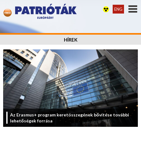
ENG
HÍREK
Az Erasmus+ program keretösszegének bővítése további
lehetőségek forrása