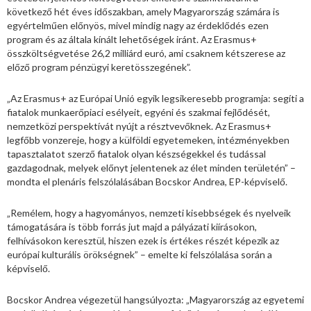
következő hét éves időszakban, amely Magyarország számára is
egyértelműen előnyös, mivel mindig nagy az érdeklődés ezen
program és az általa kínált lehetőségek iránt. Az Erasmus+
összköltségvetése 26,2 milliárd euró, ami csaknem kétszerese az
előző program pénzügyi keretösszegének”.
„Az Erasmus+ az Európai Unió egyik legsikeresebb programja: segíti a
fiatalok munkaerőpiaci esélyeit, egyéni és szakmai fejlődését,
nemzetközi perspektívát nyújt a résztvevőknek. Az Erasmus+
legfőbb vonzereje, hogy a külföldi egyetemeken, intézményekben
tapasztalatot szerző fiatalok olyan készségekkel és tudással
gazdagodnak, melyek előnyt jelentenek az élet minden területén” –
mondta el plenáris felszólalásában Bocskor Andrea, EP-képviselő.
„Remélem, hogy a hagyományos, nemzeti kisebbségek és nyelveik
támogatására is több forrás jut majd a pályázati kiírásokon,
felhívásokon keresztül, hiszen ezek is értékes részét képezik az
európai kulturális örökségnek” – emelte ki felszólalása során a
képviselő.
Bocskor Andrea végezetül hangsúlyozta: „Magyarország az egyetemi