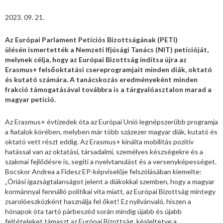
2023. 09. 21.
Az Európai Parlament Petíciós Bizottságának (PETI)
ülésén ismertették a Nemzeti Ifjúsági Tanács (NIT) petícióját,
melynek célja, hogy az Európai Bizottság indítsa újra az
Erasmus+ felsőoktatási csereprogramjait minden diák, oktató
és kutató számára. A tanácskozás eredményeként minden
frakció támogatásával továbbra is a tárgyalóasztalon marad a
magyar petíció.
Az Erasmus+ évtizedek óta az Európai Unió legnépszerűbb programja
a fiatalok körében, melyben már több százezer magyar diák, kutató és
oktató vett részt eddig. Az Erasmus+ kínálta mobilitás pozitív
hatással van az oktatási, társadalmi, személyes készségekre és a
szakmai fejlődésre is, segíti a nyelvtanulást és a versenyképességet.
Bocskor Andrea a Fidesz EP-képviselője felszólásában kiemelte:
„Óriási igazságtalanságot jelent a diákokkal szemben, hogy a magyar
kormánnyal fennálló politikai vita miatt, az Európai Bizottság mintegy
zsarolóeszközként használja fel őket! Ez nyilvánvaló, hiszen a
hónapok óta tartó párbeszéd során mindig újabb és újabb
feltételeket támaszt az Európai Bizottság, késleltetve a