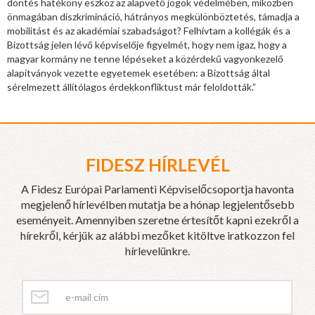
döntés hatékony eszköz az alapvető jogok védelmében, miközben
önmagában diszkrimináció, hátrányos megkülönböztetés, támadja a
mobilitást és az akadémiai szabadságot? Felhívtam a kollégák és a
Bizottság jelen lévő képviselője figyelmét, hogy nem igaz, hogy a
magyar kormány ne tenne lépéseket a közérdekű vagyonkezelő
alapítványok vezette egyetemek esetében: a Bizottság által
sérelmezett állítólagos érdekkonfliktust már feloldották.”
FIDESZ HÍRLEVÉL
A Fidesz Európai Parlamenti Képviselőcsoportja havonta
megjelenő hírlevélben mutatja be a hónap legjelentősebb
eseményeit. Amennyiben szeretne értesítőt kapni ezekről a
hírekről, kérjük az alábbi mezőket kitöltve iratkozzon fel
hírlevelünkre.