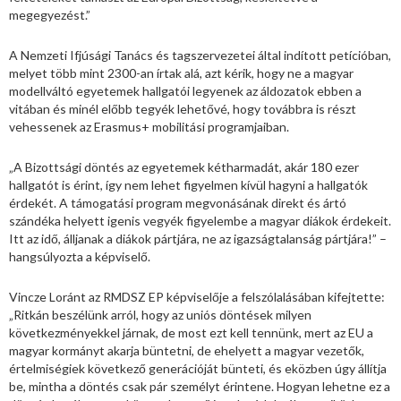
megegyezést.”
A Nemzeti Ifjúsági Tanács és tagszervezetei által indított petícióban,
melyet több mint 2300-an írtak alá, azt kérik, hogy ne a magyar
modellváltó egyetemek hallgatói legyenek az áldozatok ebben a
vitában és minél előbb tegyék lehetővé, hogy továbbra is részt
vehessenek az Erasmus+ mobilitási programjaiban.
„A Bizottsági döntés az egyetemek kétharmadát, akár 180 ezer
hallgatót is érint, így nem lehet figyelmen kívül hagyni a hallgatók
érdekét. A támogatási program megvonásának direkt és ártó
szándéka helyett igenis vegyék figyelembe a magyar diákok érdekeit.
Itt az idő, álljanak a diákok pártjára, ne az igazságtalanság pártjára!” –
hangsúlyozta a képviselő.
Vincze Loránt az RMDSZ EP képviselője a felszólalásában kifejtette:
„Ritkán beszélünk arról, hogy az uniós döntések milyen
következményekkel járnak, de most ezt kell tennünk, mert az EU a
magyar kormányt akarja büntetni, de ehelyett a magyar vezetők,
értelmiségiek következő generációját bünteti, és eközben úgy állítja
be, mintha a döntés csak pár személyt érintene. Hogyan lehetne ez a