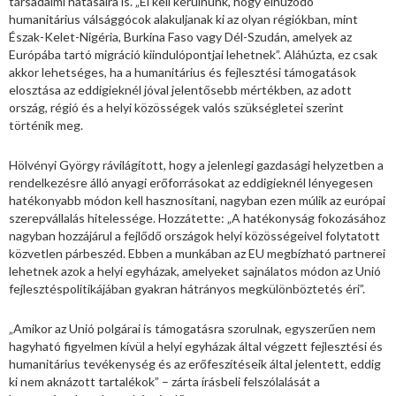
társadalmi hatásaira is. „El kell kerülnünk, hogy elhúzódó
humanitárius válsággócok alakuljanak ki az olyan régiókban, mint
Észak-Kelet-Nigéria, Burkina Faso vagy Dél-Szudán, amelyek az
Európába tartó migráció kiindulópontjai lehetnek”. Aláhúzta, ez csak
akkor lehetséges, ha a humanitárius és fejlesztési támogatások
elosztása az eddigieknél jóval jelentősebb mértékben, az adott
ország, régió és a helyi közösségek valós szükségletei szerint
történik meg.
Hölvényi György rávilágított, hogy a jelenlegi gazdasági helyzetben a
rendelkezésre álló anyagi erőforrásokat az eddigieknél lényegesen
hatékonyabb módon kell hasznosítani, nagyban ezen múlik az európai
szerepvállalás hitelessége. Hozzátette: „A hatékonyság fokozásához
nagyban hozzájárul a fejlődő országok helyi közösségeivel folytatott
közvetlen párbeszéd. Ebben a munkában az EU megbízható partnerei
lehetnek azok a helyi egyházak, amelyeket sajnálatos módon az Unió
fejlesztéspolitikájában gyakran hátrányos megkülönböztetés éri”.
„Amikor az Unió polgárai is támogatásra szorulnak, egyszerűen nem
hagyható figyelmen kívül a helyi egyházak által végzett fejlesztési és
humanitárius tevékenység és az erőfeszítéseik által jelentett, eddig
ki nem aknázott tartalékok” – zárta írásbeli felszólalását a