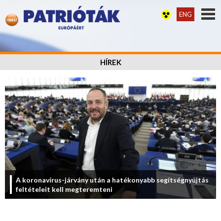
ENG
HÍREK
A koronavírus-járvány után a hatékonyabb segítségnyújtás
feltételeit kell megteremteni