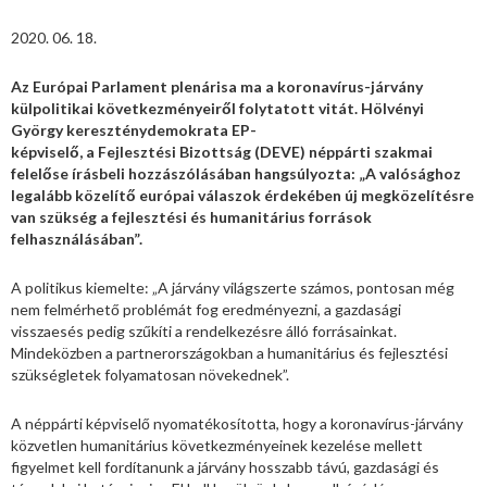
2020. 06. 18.
Az Európai Parlament plenárisa ma a koronavírus-járvány
külpolitikai következményeiről folytatott vitát. Hölvényi
György kereszténydemokrata EP-
képviselő, a Fejlesztési Bizottság (DEVE) néppárti szakmai
felelőse írásbeli hozzászólásában hangsúlyozta: „A valósághoz
legalább közelítő európai válaszok érdekében új megközelítésre
van szükség a fejlesztési és humanitárius források
felhasználásában”.
A politikus kiemelte: „A járvány világszerte számos, pontosan még
nem felmérhető problémát fog eredményezni, a gazdasági
visszaesés pedig szűkíti a rendelkezésre álló forrásainkat.
Mindeközben a partnerországokban a humanitárius és fejlesztési
szükségletek folyamatosan növekednek”.
A néppárti képviselő nyomatékosította, hogy a koronavírus-járvány
közvetlen humanitárius következményeinek kezelése mellett
figyelmet kell fordítanunk a járvány hosszabb távú, gazdasági és