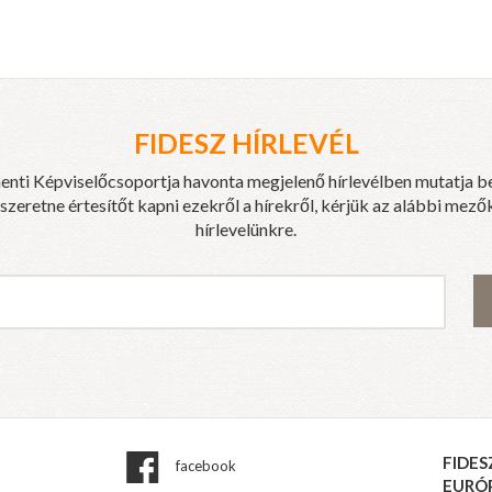
FIDESZ HÍRLEVÉL
enti Képviselőcsoportja havonta megjelenő hírlevélben mutatja b
eretne értesítőt kapni ezekről a hírekről, kérjük az alábbi mezők
hírlevelünkre.
FIDES
facebook
EURÓ