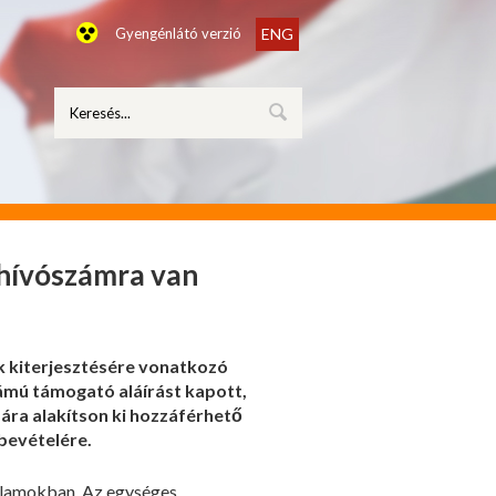
Gyengénlátó verzió
ENG
hívószámra van
k kiterjesztésére vonatkozó
ámú támogató aláírást kapott,
mára alakítson ki hozzáférhető
ybevételére.
államokban. Az egységes