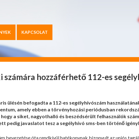
NYEK
KAPCSOLAT
 számára hozzáférhető 112-es segély
áris ülésén befogadta a 112-es segélyhívószám használatána
umentum, amely ebben a törvényhozási periódusban rekordsz
, hogy a siket, nagyothalló és beszédsérült felhasználók szá
ett pedig javaslatot tesz a segélyhívó sms-ben történő igén
m bevezetése óta rendkívül hatékonynak bizonyult az uniós tag