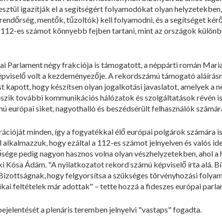
resztül igazítják el a segítségért folyamodókat olyan helyzetekb
rendőrség, mentők, tűzoltók) kell folyamodni, és a segítséget kérő
 112-es számot könnyebb fejben tartani, mint az országok különb
ai Parlament négy frakciója is támogatott, a néppárti román Mar
épviselő volt a kezdeményezője. A rekordszámú támogató aláírás
ást kapott, hogy készítsen olyan jogalkotási javaslatot, amelyek a 
zik további kommunikációs hálózatok és szolgáltatások révén is, 
mú európai siket, nagyothalló és beszédsérült felhasználók számár
ációját minden, így a fogyatékkal élő európai polgárok számára is
lkalmazzuk, hogy ezáltal a 112-es számot jelnyelven és valós idej
sége pedig nagyon hasznos volna olyan vészhelyzetekben, ahol a 
 ki Kósa Ádám. "A nyilatkozatot rekord számú képviselő írta alá. B
 Bizottságnak, hogy felgyorsítsa a szükséges törvényhozási folya
ai feltételek már adottak" – tette hozzá a fideszes európai parla
bejelentését a plenáris teremben jelnyelvi "vastaps" fogadta.