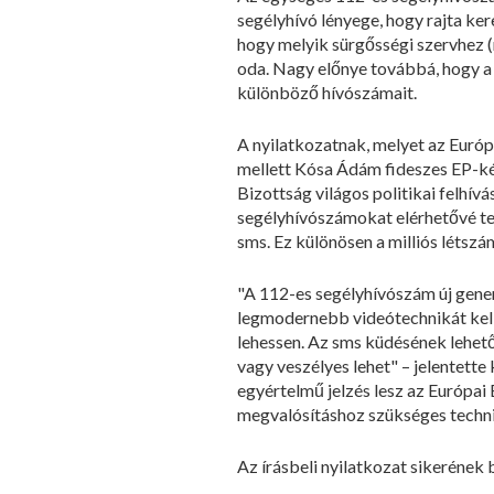
segélyhívó lényege, hogy rajta ke
hogy melyik sürgősségi szervhez (
oda. Nagy előnye továbbá, hogy a
különböző hívószámait.
A nyilatkozatnak, melyet az Európ
mellett Kósa Ádám fideszes EP-k
Bizottság világos politikai felhív
segélyhívószámokat elérhetővé tes
sms. Ez különösen a milliós létszá
"A 112-es segélyhívószám új gener
legmodernebb videótechnikát kell a
lehessen. Az sms küdésének lehető
vagy veszélyes lehet" – jelentette
egyértelmű jelzés lesz az Európai
megvalósításhoz szükséges technik
Az írásbeli nyilatkozat sikerének 