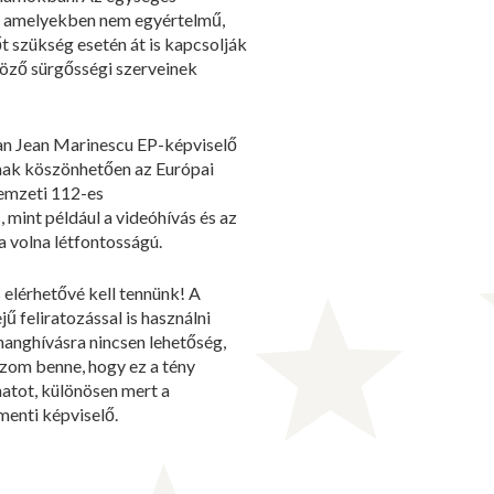
en, amelyekben nem egyértelmű,
t szükség esetén át is kapcsolják
öző sürgősségi szerveinek
ian Jean Marinescu EP-képviselő
nak köszönhetően az Európai
nemzeti 112-es
mint például a videóhívás és az
a volna létfontosságú.
 elérhetővé kell tennünk! A
ű feliratozással is használni
hanghívásra nincsen lehetőség,
ízom benne, hogy ez a tény
matot, különösen mert a
menti képviselő.