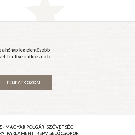
e a hónap legjelentősebb
et kitöltve iratkozzon fel
FELIRATKOZOM
Z - MAGYAR POLGÁRI SZÖVETSÉG
PAI PARLAMENTI KÉPVISELŐCSOPORT