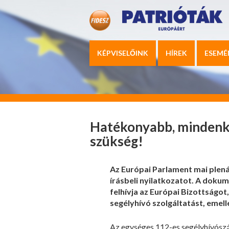
KÉPVISELŐINK
HÍREK
ESEMÉ
Hatékonyabb, mindenki
szükség!
Az Európai Parlament mai plen
írásbeli nyilatkozatot. A dok
felhívja az Európai Bizottságot
segélyhívó szolgáltatást, emell
Az egységes 112-es segélyhívószá