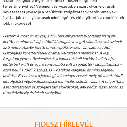
általánosságban a légiközlekedési rendszer megfelelő
teljesítményéhez". Véleménytervezetében ezért olyan előírások
bevezetését javasolja a repülőtéri szolgáltatások terén, amelyek
javíthatják a szolgáltatások minőségét és elősegíthetik a repülőterek
jobb működését.
Háttér: A most érvényes, 1996-ban elfogadott bizottsági irányelv
kettőben minimalizáljaa földi kiszolgálást végző vállalkozások számát
az 5 millió utas/év feletti uniós repülőtereken, ám azóta a földi
kiszolgálás keretfeltételei drámai változáson mentek át. A légi
forgalom gyors növekedése és a kapacitásbeli korlátok miatt újra
előtérbe került és egyre fontosabbá vált a repülőtéri szolgáltatások –
ezen belül a földi kiszolgálás – hatékonyságának és minőségének
javítása. Ezt célozza a jelenlegi véleménytervezet, mely növelné aföldi
kiszolgálást végzővállalkozások minimális számát, valamint szigorítaná
a tendereztetési és szolgáltatási előírásokat, ami pedig végső soron az
utazóközönség érdekeit szolgálná.
FIDESZ HÍRLEVÉL