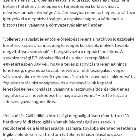
kellően hatékony a belépési és terjeszkedési korlátok miatt,
másrészt annak minősége általánosságban nem tart lépést a változó
igényekkel a megbízhatóságot, a rugalmasságot, a védelmet, a
biztonságot, valamint a környezetvédelmet illetően.
"Jóllehet a javaslat jelentős előrelépést jelent a hatályos jogszabályi
kerethez képest, vannak még lényeges kérdések, melyek további
megvitatásra szorulnak" – hangsúlyozta a néppárti politikus. A
szakbizottsági EP-képviselőkkel és a piaci szereplőkkel
egyetértésben úgy véli, hogy a teljes piacnyitásra jelenleg nincs
lehetőség, ugyanis az tovább növelné a földi kiszolgálást végző
vállalkozásokra nehezedő nyomást. "Ez a bérszínvonal csökkenését, a
foglalkoztatás biztonságának és a munkavállalók képzési
lehetőségeinek romlását, valamint a részmunkaidős és ideiglenes
foglalkoztatás növekedését is maga után vonná" – tette hozzá a
fideszes gazdaságpolitikus.
Pelczné Dr. Gáll Ildikó a bizottsági meghallgatáson rámutatott: "A
hatékony földi kiszolgálás kiemelt jelentőségű az utasok, a
repülőterek és a légitársaságok számára, továbbá elengedhetetlen a
légiközlekedési infrastruktúra hatékony kihasználásához, azaz