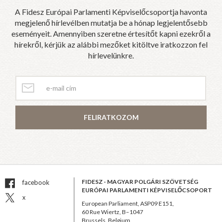
A Fidesz Európai Parlamenti Képviselőcsoportja havonta
megjelenő hírlevélben mutatja be a hónap legjelentősebb
eseményeit. Amennyiben szeretne értesítőt kapni ezekről a
hírekről, kérjük az alábbi mezőket kitöltve iratkozzon fel
hírlevelünkre.
FELIRATKOZOM
FIDESZ - MAGYAR POLGÁRI SZÖVETSÉG
facebook
EURÓPAI PARLAMENTI KÉPVISELŐCSOPORT
x
European Parliament, ASP09 E151,
60 Rue Wiertz, B–1047
Brussels, Belgium