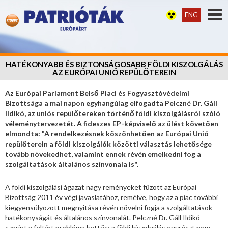
ENG
HATÉKONYABB ÉS BIZTONSÁGOSABB FÖLDI KISZOLGÁLÁS
AZ EURÓPAI UNIÓ REPÜLŐTEREIN
Az Európai Parlament Belső Piaci és Fogyasztóvédelmi
Bizottsága a mai napon egyhangúlag elfogadta Pelczné Dr. Gáll
Ildikó, az uniós repülőtereken történő földi kiszolgálásról szóló
véleménytervezetét. A fideszes EP-képviselő az ülést követően
elmondta: "A rendelkezésnek köszönhetően az Európai Unió
repülőterein a földi kiszolgálók közötti választás lehetősége
tovább növekedhet, valamint ennek révén emelkedni fog a
szolgáltatások általános színvonala is".
A földi kiszolgálási ágazat nagy reményeket fűzött az Európai
Bizottság 2011 év végi javaslatához, remélve, hogy az a piac további
kiegyensúlyozott megnyitása révén növelni fogja a szolgáltatások
hatékonyságát és általános színvonalát. Pelczné Dr. Gáll Ildikó
szerint a feltárt probléma kettős: a földi kiszolgálás egyrészt nem