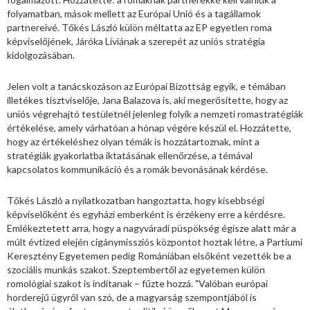
folyamatban, mások mellett az Európai Unió és a tagállamok
partnereivé. Tőkés László külön méltatta az EP egyetlen roma
képviselőjének, Járóka Líviának a szerepét az uniós stratégia
kidolgozásában.
Jelen volt a tanácskozáson az Európai Bizottság egyik, e témában
illetékes tisztviselője, Jana Balazova is, aki megerősítette, hogy az
uniós végrehajtó testületnél jelenleg folyik a nemzeti romastratégiák
értékelése, amely várhatóan a hónap végére készül el. Hozzátette,
hogy az értékeléshez olyan témák is hozzátartoznak, mint a
stratégiák gyakorlatba iktatásának ellenőrzése, a témával
kapcsolatos kommunikáció és a romák bevonásának kérdése.
Tőkés László a nyilatkozatban hangoztatta, hogy kisebbségi
képviselőként és egyházi emberként is érzékeny erre a kérdésre.
Emlékeztetett arra, hogy a nagyváradi püspökség égisze alatt már a
múlt évtized elején cigánymissziós központot hoztak létre, a Partiumi
Keresztény Egyetemen pedig Romániában elsőként vezették be a
szociális munkás szakot. Szeptembertől az egyetemen külön
romológiai szakot is indítanak – fűzte hozzá. "Valóban európai
horderejű ügyről van szó, de a magyarság szempontjából is