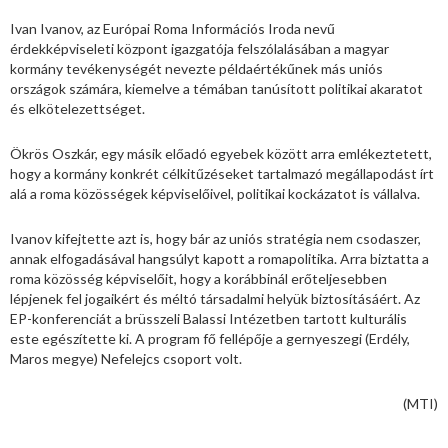
Ivan Ivanov, az Európai Roma Információs Iroda nevű
érdekképviseleti központ igazgatója felszólalásában a magyar
kormány tevékenységét nevezte példaértékűnek más uniós
országok számára, kiemelve a témában tanúsított politikai akaratot
és elkötelezettséget.
Ökrös Oszkár, egy másik előadó egyebek között arra emlékeztetett,
hogy a kormány konkrét célkitűzéseket tartalmazó megállapodást írt
alá a roma közösségek képviselőivel, politikai kockázatot is vállalva.
Ivanov kifejtette azt is, hogy bár az uniós stratégia nem csodaszer,
annak elfogadásával hangsúlyt kapott a romapolitika. Arra biztatta a
roma közösség képviselőit, hogy a korábbinál erőteljesebben
lépjenek fel jogaikért és méltó társadalmi helyük biztosításáért. Az
EP-konferenciát a brüsszeli Balassi Intézetben tartott kulturális
este egészítette ki. A program fő fellépője a gernyeszegi (Erdély,
Maros megye) Nefelejcs csoport volt.
(MTI)