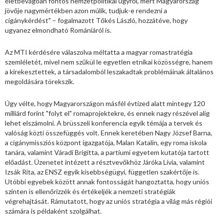
életbevágóan fontos nemzetpolitikai ügyről, mert Magyarország
jövője nagymértékben azon múlik, tudjuk-e rendezni a
cigánykérdést" – fogalmazott Tőkés László, hozzátéve, hogy
ugyanez elmondható Romániáról is.
Az MTI kérdésére válaszolva méltatta a magyar romastratégia
szemléletét, mivel nem szűkül le egyetlen etnikai közösségre, hanem
a kirekesztettek, a társadalomból leszakadtak problémáinak általános
megoldására törekszik.
Úgy vélte, hogy Magyarországon másfél évtized alatt mintegy 120
milliárd forint "folyt el" romaprojektekre, és ennek nagy részével alig
lehet elszámolni. A brüsszeli konferencia egyik témája a tervek és
valóság közti összefüggés volt. Ennek keretében Nagy József Barna,
a cigánymissziós központ igazgatója, Malan Katalin, egy roma iskola
tanára, valamint Váradi Brigitta, a partiumi egyetem kutatója tartott
előadást. Üzenetet intézett a résztvevőkhöz Járóka Lívia, valamint
Izsák Rita, az ENSZ egyik kisebbségügyi, független szakértője is.
Utóbbi egyebek között annak fontosságát hangoztatta, hogy uniós
szinten is ellenőrizzék és értékeljék a nemzeti stratégiák
végrehajtását. Rámutatott, hogy az uniós stratégia a világ más régiói
számára is példaként szolgálhat.