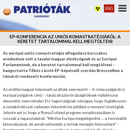
ENG
EP-KONFERENCIA AZ UNIÓS ROMASTRATÉGIÁRÓL: A
KERETET TARTALOMMAL KELL MEGTÖLTENI
Az európai uniós romastratégia elfogadása korszakos
eredménye volt a tavalyi magyar elnökségnek és az Európai
Parlamentnek, de a keretet tartalommal kell megtölteni -
hangoztatta Tőkés László EP-képviselő szerdán Brüsszelben a
témáról rendezett konferencián.
Az erdélyi magyar képviselő az általa szervezett – A roma polgárok is
európai polgárok című – tanácskozásról újságíróknak nyilatkozva
elmondta: nem minden EU-tagországnak szívügye, hogy foglalkozzon
a romakérdéssel, nehezen érkeztek be például a nemzeti stratégiák.
Jelezte azt is, hogy a Roma Évtized program vonatkozásában is
rosszak a tapasztalatok. "Mintha Európa megelégedne … a tennivalók
kimondásával, de annál nehezebb a tettek mezején bizonyítani" –
fogalmazott. Hozzátette: a romáknak partnerekké kell válniuk a