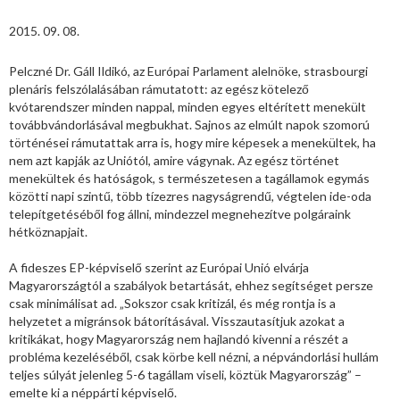
2015. 09. 08.
Pelczné Dr. Gáll Ildikó, az Európai Parlament alelnöke, strasbourgi
plenáris felszólalásában rámutatott: az egész kötelező
kvótarendszer minden nappal, minden egyes eltérített menekült
továbbvándorlásával megbukhat. Sajnos az elmúlt napok szomorú
történései rámutattak arra is, hogy mire képesek a menekültek, ha
nem azt kapják az Uniótól, amire vágynak. Az egész történet
menekültek és hatóságok, s természetesen a tagállamok egymás
közötti napi szintű, több tízezres nagyságrendű, végtelen ide-oda
telepítgetéséből fog állni, mindezzel megnehezítve polgáraink
hétköznapjait.
A fideszes EP-képviselő szerint az Európai Unió elvárja
Magyarországtól a szabályok betartását, ehhez segítséget persze
csak minimálisat ad. „Sokszor csak kritizál, és még rontja is a
helyzetet a migránsok bátorításával. Visszautasítjuk azokat a
kritikákat, hogy Magyarország nem hajlandó kivenni a részét a
probléma kezeléséből, csak körbe kell nézni, a népvándorlási hullám
teljes súlyát jelenleg 5-6 tagállam viseli, köztük Magyarország” –
emelte ki a néppárti képviselő.