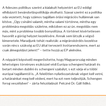
A fideszes politikus szerint a kialakult helyzetért az EU eddigi
elhibázott bevándorláspolitikája okolható. Szavai szerint ez a politika
oda vezetett, hogy számos tagállam óriási migrációs hullámnak van
kitéve. „Úgy csinálni valamit, mintha valami történne, mintha egy
problémára megoldás születne, miközben ez az ún. megoldás nem
más, mint a probléma tovább bonyolítása. A történet kísértetiesen
hasonlít a görög helyzet kezelésére. Annak sem látszik a végső
kimenetele. Maradjunk tehát realisták: a migránskérdés kezelése
során nincs szükség az EU által tervezett kvótarendszerre, mert az
csak álmegoldást jelent!" – tette hozzá az EP alelnöke.
A néppárti képviselő megerősítette, hogy Magyarország minden
lehetséges törvényes eszközzel védi Európa schengeni határait és
betart minden dublini és schengeni szabályt, s ezt várja el a többi
európai tagállamtól is. „A felelőtlen nyilatkozatoknak véget kell vetni,
a határainkat meg kell védeni, mert ha ezt nem teljesítjük, Schengen
forog veszélyben” – zárta felszólalását Pelczné Dr. Gáll Ildikó.