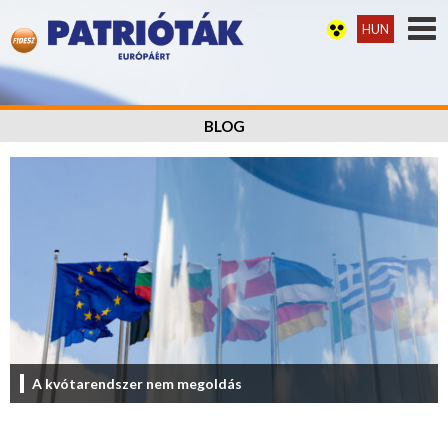
HUN
BLOG
A kvótarendszer nem megoldás