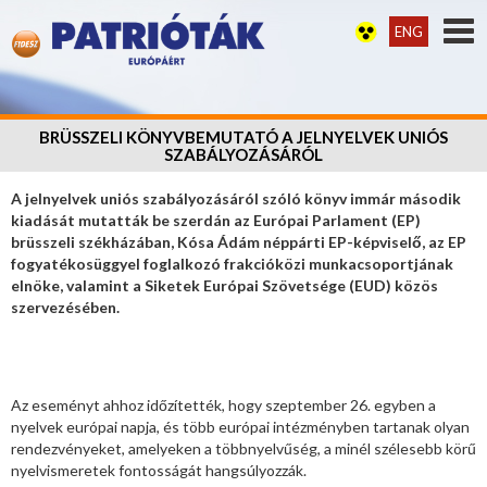
ENG
BRÜSSZELI KÖNYVBEMUTATÓ A JELNYELVEK UNIÓS
SZABÁLYOZÁSÁRÓL
A jelnyelvek uniós szabályozásáról szóló könyv immár második
kiadását mutatták be szerdán az Európai Parlament (EP)
brüsszeli székházában, Kósa Ádám néppárti EP-képviselő, az EP
fogyatékosüggyel foglalkozó frakcióközi munkacsoportjának
elnöke, valamint a Siketek Európai Szövetsége (EUD) közös
szervezésében.
Az eseményt ahhoz időzítették, hogy szeptember 26. egyben a
nyelvek európai napja, és több európai intézményben tartanak olyan
rendezvényeket, amelyeken a többnyelvűség, a minél szélesebb körű
nyelvismeretek fontosságát hangsúlyozzák.