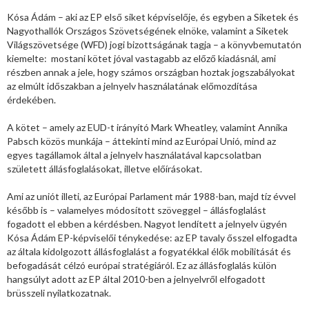
Kósa Ádám – aki az EP első siket képviselője, és egyben a Siketek és
Nagyothallók Országos Szövetségének elnöke, valamint a Siketek
Világszövetsége (WFD) jogi bizottságának tagja – a könyvbemutatón
kiemelte: mostani kötet jóval vastagabb az előző kiadásnál, ami
részben annak a jele, hogy számos országban hoztak jogszabályokat
az elmúlt időszakban a jelnyelv használatának előmozdítása
érdekében.
A kötet – amely az EUD-t irányító Mark Wheatley, valamint Annika
Pabsch közös munkája – áttekinti mind az Európai Unió, mind az
egyes tagállamok által a jelnyelv használatával kapcsolatban
született állásfoglalásokat, illetve előírásokat.
Ami az uniót illeti, az Európai Parlament már 1988-ban, majd tíz évvel
később is – valamelyes módosított szöveggel – állásfoglalást
fogadott el ebben a kérdésben. Nagyot lendített a jelnyelv ügyén
Kósa Ádám EP-képviselői ténykedése: az EP tavaly ősszel elfogadta
az általa kidolgozott állásfoglalást a fogyatékkal élők mobilitását és
befogadását célzó európai stratégiáról. Ez az állásfoglalás külön
hangsúlyt adott az EP által 2010-ben a jelnyelvről elfogadott
brüsszeli nyilatkozatnak.