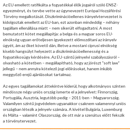
Az EU emellett ratifikálta a fogyatékkal élők jogairól szóló ENSZ-
egyezményt, és tervbe vette az úgynevezett Európai Hozzáférési
Törvény megalkotását. Diszkriminációellenes irányelvtervezetet is
kidolgoztak emellett az EU-ban, ezt azonban mindeddig – néhány
tagállam ellenállása miatt – nem sikerült elfogadtatni. A most
bemutatott kötet megállapítja: a belga és a magyar soros EU-
elnökség ugyan erőteljesen igyekezett előmozdítani az irányelv
ügyét, ám az őket követő dán, illetve a mostani ciprusi elnökség
kisebb hangsúlyt helyezett a diszkriminációellenesség és a
fogyatékosügy kérdésére. Az EU-szintű jelnyelvi szabályozásról –
olvasható a kötetben – megállapítható, hogy az jórészt "soft law"
jellegű – nem annyira kötelező jogi előírásokat, hanem inkább
meggyőző erejű ajánlásokat tartalmaz.
Az egyes tagállamokat áttekintve kiderül, hogy alkotmányos szinten
mindössze négy uniós ország ismerte el a jelnyelvet: Finnország,
Portugália, Ausztria, legutóbb pedig – 2011-ben – Magyarország.
Valamilyen szintű jogvédelem ugyanakkor csaknem valamennyi uniós
országban létezik a jelnyelv számára. A kivétel Bulgária, Luxemburg
és Málta – valamint Olaszország, de ott már a szenátus előtt fekszik
a törvénytervezet.