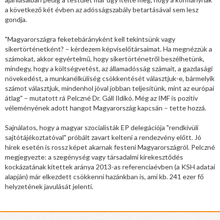
a következő két évben az adósságszabály betartásával sem lesz
gondja.
"Magyarországra feketebárányként kell tekintsünk vagy
sikertörténetként? – kérdezem képviselőtársaimat. Ha megnézzük a
számokat, akkor egyértelmű, hogy sikertörténetről beszélhetünk,
mindegy, hogy a költségvetést, az államadósság számait, a gazdasági
növekedést, a munkanélküliség csökkentését választjuk-e, bármelyik
számot választjuk, mindenhol jóval jobban teljesítünk, mint az európai
átlag" – mutatott rá Pelczné Dr. Gáll Ildikó. Még az IMF is pozitív
véleményének adott hangot Magyarország kapcsán – tette hozzá.
Sajnálatos, hogy a magyar szocialisták EP delegációja "rendkívüli
sajtótájékoztatóval" próbált zavart kelteni a rendezvény előtt. Jó
hírek esetén is rossz képet akarnak festeni Magyarországról. Pelczné
megjegyezte: a szegénység vagy társadalmi kirekesztődés
kockázatának kitettek aránya 2013-as referenciaévben (a KSH adatai
alapján) már elkezdett csökkenni hazánkban is, ami kb. 241 ezer fő
helyzetének javulását jelenti.