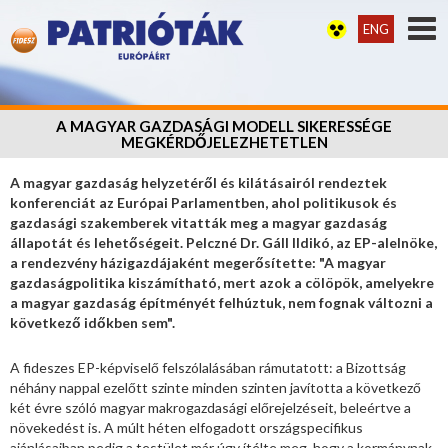
ENG
A MAGYAR GAZDASÁGI MODELL SIKERESSÉGE
MEGKÉRDŐJELEZHETETLEN
A magyar gazdaság helyzetéről és kilátásairól rendeztek
konferenciát az Európai Parlamentben, ahol politikusok és
gazdasági szakemberek vitatták meg a magyar gazdaság
állapotát és lehetőségeit. Pelczné Dr. Gáll Ildikó, az EP-alelnöke,
a rendezvény házigazdájaként megerősítette: "A magyar
gazdaságpolitika kiszámítható, mert azok a cölöpök, amelyekre
a magyar gazdaság építményét felhúztuk, nem fognak változni a
következő időkben sem".
A fideszes EP-képviselő felszólalásában rámutatott: a Bizottság
néhány nappal ezelőtt szinte minden szinten javította a következő
két évre szóló magyar makrogazdasági előrejelzéseit, beleértve a
növekedést is. A múlt héten elfogadott országspecifikus
ajánlásaiban pedig a testület már úgy ítélte meg, hogy a kormánynak