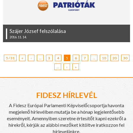
Szájer József felszólalása
2016. 11. 14.
5 / 31
«
‹
...
3
4
5
6
7
...
10
20
30
...
›
»
FIDESZ HÍRLEVÉL
A Fidesz Európai Parlamenti Képviselőcsoportja havonta
megjelenő hírlevélben mutatja be a hónap legjelentősebb
eseményeit. Amennyiben szeretne értesítőt kapni ezekről a
hírekről, kérjük az alábbi mezőket kitöltve iratkozzon fel
hírlevelünkre.