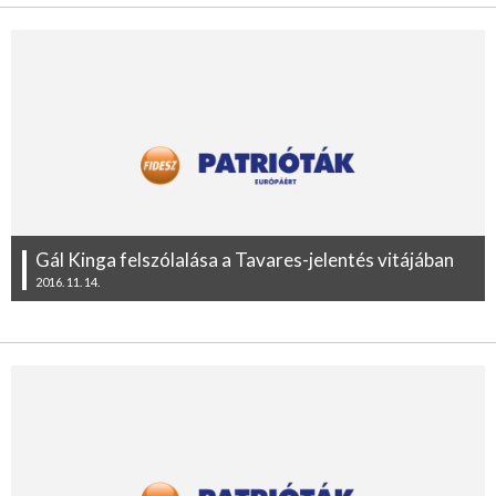
Gál Kinga felszólalása a Tavares-jelentés vitájában
2016. 11. 14.