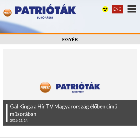
ENG
EGYÉB
Gál Kinga a Hír TV Magyarország élőben című
műsorában
2016. 11. 14.