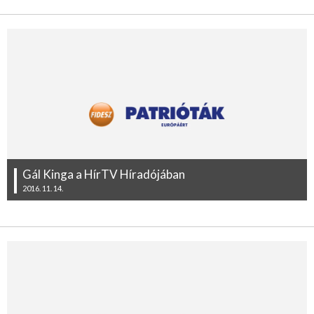
Gál Kinga a HírTV Híradójában
2016. 11. 14.