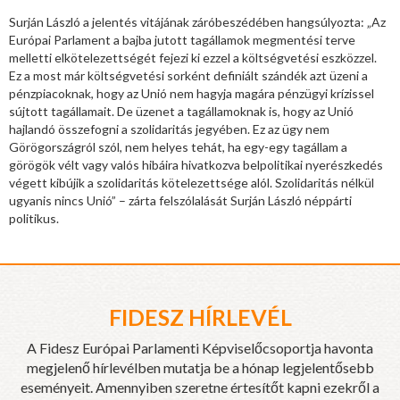
Surján László a jelentés vitájának záróbeszédében hangsúlyozta: „Az
Európai Parlament a bajba jutott tagállamok megmentési terve
melletti elkötelezettségét fejezi ki ezzel a költségvetési eszközzel.
Ez a most már költségvetési sorként definiált szándék azt üzeni a
pénzpiacoknak, hogy az Unió nem hagyja magára pénzügyi krízissel
sújtott tagállamait. De üzenet a tagállamoknak is, hogy az Unió
hajlandó összefogni a szolidaritás jegyében. Ez az ügy nem
Görögországról szól, nem helyes tehát, ha egy-egy tagállam a
görögök vélt vagy valós hibáira hivatkozva belpolitikai nyerészkedés
végett kibújik a szolidaritás kötelezettsége alól. Szolidaritás nélkül
ugyanis nincs Unió” – zárta felszólalását Surján László néppárti
politikus.
FIDESZ HÍRLEVÉL
A Fidesz Európai Parlamenti Képviselőcsoportja havonta
megjelenő hírlevélben mutatja be a hónap legjelentősebb
eseményeit. Amennyiben szeretne értesítőt kapni ezekről a