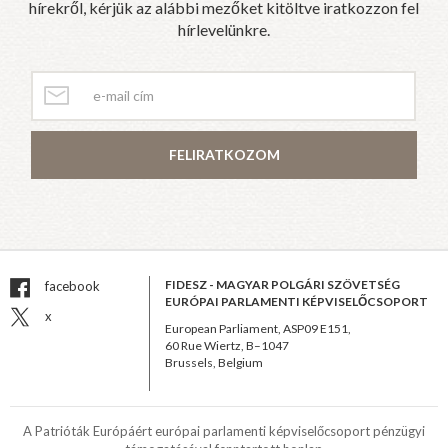
hírekről, kérjük az alábbi mezőket kitöltve iratkozzon fel
hírlevelünkre.
FELIRATKOZOM
FIDESZ - MAGYAR POLGÁRI SZÖVETSÉG
facebook
EURÓPAI PARLAMENTI KÉPVISELŐCSOPORT
x
European Parliament, ASP09 E151,
60 Rue Wiertz, B–1047
Brussels, Belgium
A Patrióták Európáért európai parlamenti képviselőcsoport pénzügyi