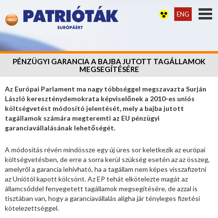
ENG
PÉNZÜGYI GARANCIA A BAJBA JUTOTT TAGÁLLAMOK
MEGSEGÍTÉSÉRE
Az Európai Parlament ma nagy többséggel megszavazta Surján
László kereszténydemokrata képviselőnek a 2010-es uniós
költségvetést módosító jelentését, mely a bajba jutott
tagállamok számára megteremti az EU pénzügyi
garanciavállalásának lehetőségét.
A módosítás révén mindössze egy új üres sor keletkezik az európai
költségvetésben, de erre a sorra kerül szükség esetén az az összeg,
amelyről a garancia lehívható, ha a tagállam nem képes visszafizetni
az Uniótól kapott kölcsönt. Az EP tehát elkötelezte magát az
államcsőddel fenyegetett tagállamok megsegítésére, de azzal is
tisztában van, hogy a garanciavállalás aligha jár tényleges fizetési
kötelezettséggel.