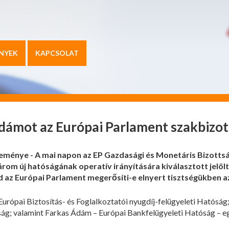
NYEK
KAPCSOLAT
dámot az Európai Parlament szakbizo
özleménye - A mai napon az EP Gazdasági és Monetáris Bizotts
árom új hatóságának operatív irányítására kiválasztott jelölt
jd az Európai Parlament megerősíti-e elnyert tisztségükben 
Európai Biztosítás- és Foglalkoztatói nyugdíj-felügyeleti Hatóság
óság; valamint Farkas Ádám – Európai Bankfelügyeleti Hatóság – e