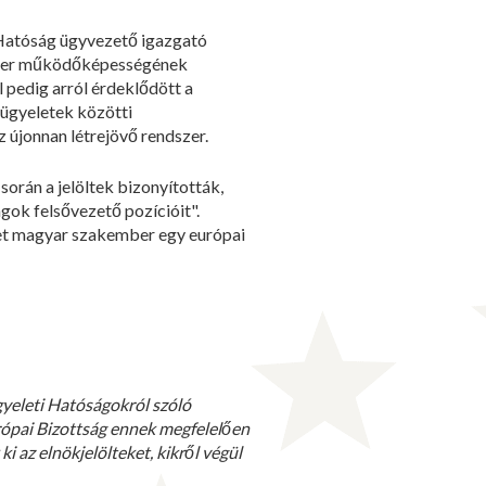
i Hatóság ügyvezető igazgató
ndszer működőképességének
 pedig arról érdeklődött a
lügyeletek közötti
 újonnan létrejövő rendszer.
során a jelöltek bizonyították,
gok felsővezető pozícióit".
et magyar szakember egy európai
gyeleti Hatóságokról szóló
urópai Bizottság ennek megfelelően
ki az elnökjelölteket, kikről végül