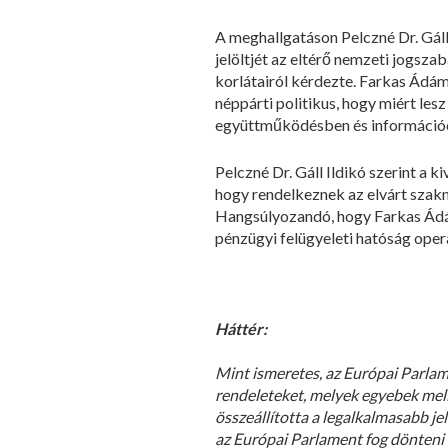
A meghallgatáson Pelczné Dr. Gáll
jelöltjét az eltérő nemzeti jogsz
korlátairól kérdezte. Farkas Ádám
néppárti politikus, hogy miért le
együttműködésben és információcs
Pelczné Dr. Gáll Ildikó szerint a 
hogy rendelkeznek az elvárt szakm
Hangsúlyozandó, hogy Farkas Ádá
pénzügyi felügyeleti hatóság oper
Háttér:
Mint ismeretes, az Európai Parlam
rendeleteket, melyek egyebek mell
összeállította a legalkalmasabb jel
az Európai Parlament fog dönteni a