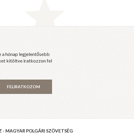
e a hónap legjelentősebb
et kitöltve iratkozzon fel
FELIRATKOZOM
Z - MAGYAR POLGÁRI SZÖVETSÉG