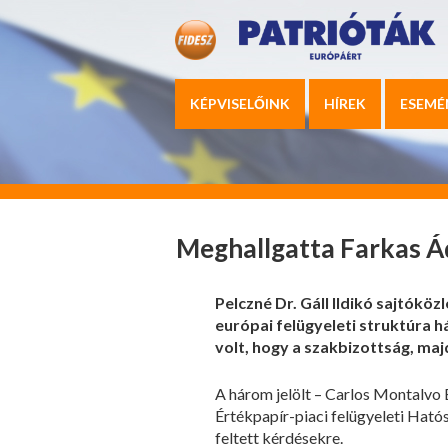
KÉPVISELŐINK
HÍREK
ESEMÉ
Meghallgatta Farkas Á
Pelczné Dr. Gáll Ildikó sajtók
európai felügyeleti struktúra h
volt, hogy a szakbizottság, ma
A három jelölt – Carlos Montalvo 
Értékpapír-piaci felügyeleti Hat
feltett kérdésekre.