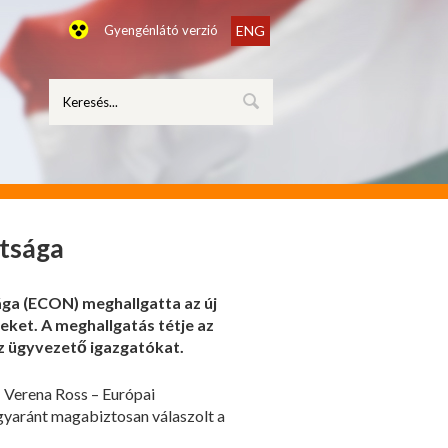
Gyengénlátó verzió
ENG
ttsága
ága (ECON) meghallgatta az új
eket. A meghallgatás tétje az
az ügyvezető igazgatókat.
; Verena Ross – Európai
gyaránt magabiztosan válaszolt a