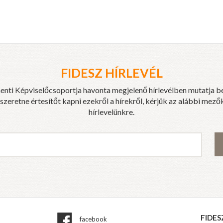
FIDESZ HÍRLEVÉL
enti Képviselőcsoportja havonta megjelenő hírlevélben mutatja b
eretne értesítőt kapni ezekről a hírekről, kérjük az alábbi mezők
hírlevelünkre.
FIDES
facebook