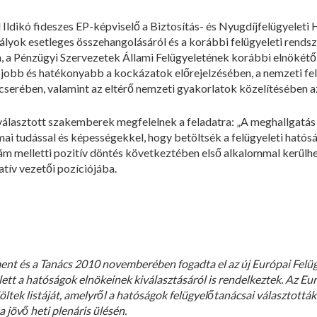
 Ildikó fideszes EP-képviselő a Biztosítás- és Nyugdíjfelügyelet
abályok esetleges összehangolásáról és a korábbi felügyeleti re
, a Pénzügyi Szervezetek Állami Felügyeletének korábbi elnökétől
sz jobb és hatékonyabb a kockázatok előrejelzésében, a nemzeti fe
erében, valamint az eltérő nemzeti gyakorlatok közelítésében az
kiválasztott szakemberek megfelelnek a feladatra: „A meghallgatás 
ai tudással és képességekkel, hogy betöltsék a felügyeleti hatósá
m melletti pozitív döntés következtében első alkalommal kerülh
atív vezetői pozíciójába.
ent és a Tanács 2010 novemberében fogadta el az új Európai Felü
ett a hatóságok elnökeinek kiválasztásáról is rendelkeztek. Az E
öltek listáját, amelyről a hatóságok felügyelőtanácsai választották 
 jövő heti plenáris ülésén.