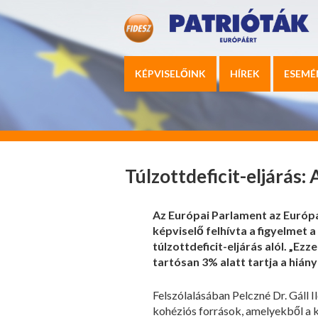
KÉPVISELŐINK
HÍREK
ESEMÉ
Túlzottdeficit-eljárás:
Az Európai Parlament az Európai
képviselő felhívta a figyelmet 
túlzottdeficit-eljárás alól. „Ez
tartósan 3% alatt tartja a hiány
Felszólalásában Pelczné Dr. Gáll
kohéziós források, amelyekből a k