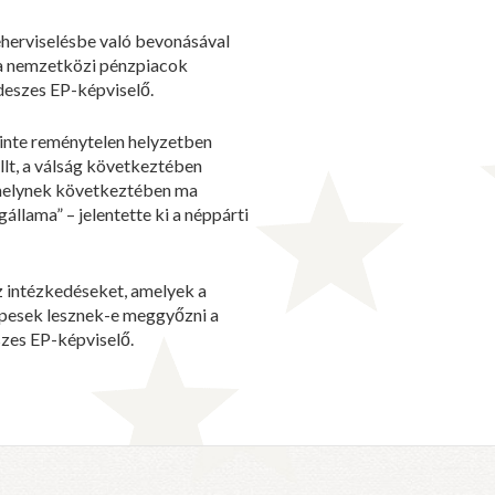
eherviselésbe való bevonásával
k a nemzetközi pénzpiacok
ideszes EP-képviselő.
inte reménytelen helyzetben
llt, a válság következtében
elynek következtében ma
llama” – jelentette ki a néppárti
z intézkedéseket, amelyek a
képesek lesznek-e meggyőzni a
szes EP-képviselő.