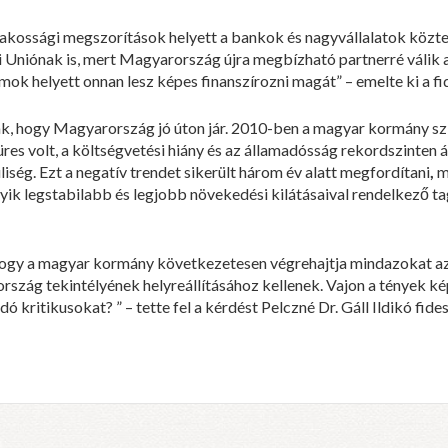
 lakossági megszorítások helyett a bankok és nagyvállalatok közt
ópai Uniónak is, mert Magyarország újra megbízható partnerré váli
mok helyett onnan lesz képes finanszírozni magát” – emelte ki a f
ák, hogy Magyarország jó úton jár. 2010-ben a magyar kormány sz
res volt, a költségvetési hiány és az államadósság rekordszinten á
ség. Ezt a negatív trendet sikerült három év alatt megfordítani
,
m
k legstabilabb és legjobb növekedési kilátásaival rendelkező tagá
i, hogy a magyar kormány következetesen végrehajtja mindazokat a
rszág tekintélyének helyreállításához kellenek. Vajon a tények 
kritikusokat? ” – tette fel a kérdést Pelczné Dr. Gáll Ildikó fide