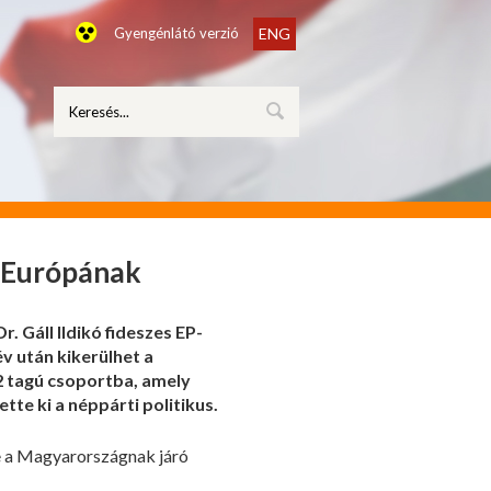
Gyengénlátó verzió
ENG
r Európának
 Gáll Ildikó fideszes EP-
v után kikerülhet a
 12 tagú csoportba, amely
ette ki a néppárti politikus.
e a Magyarországnak járó