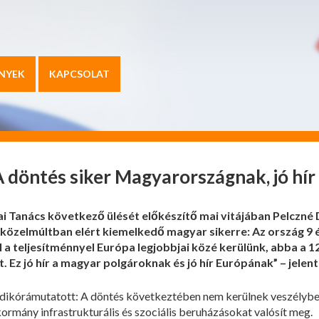
NYEK
KAPCSOLAT
 A döntés siker Magyarországnak, jó hí
 Tanács következő ülését előkészítő mai vitájában Pelczné Dr.
a közelmúltban elért kiemelkedő magyar sikerre: Az ország 9 é
zel a teljesítménnyel Európa legjobbjai közé kerülünk, abba a
t. Ez jó hír a magyar polgároknak és jó hír Európának” – jelent
 Ildikórámutatott: A döntés következtében nem kerülnek veszélyb
ormány infrastrukturális és szociális beruházásokat valósít meg.