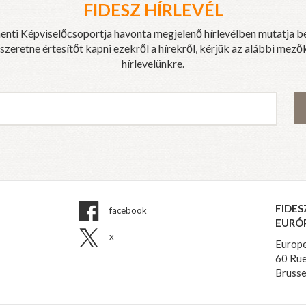
FIDESZ HÍRLEVÉL
enti Képviselőcsoportja havonta megjelenő hírlevélben mutatja b
eretne értesítőt kapni ezekről a hírekről, kérjük az alábbi mezők
hírlevelünkre.
FIDES
facebook
EURÓ
x
Europe
60 Rue
Brusse