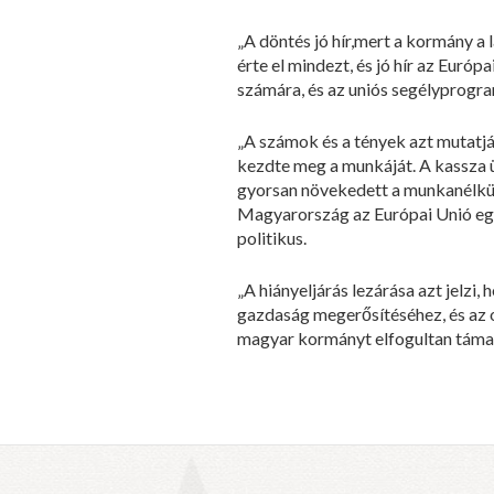
„A döntés jó hír,mert a kormány a
érte el mindezt, és jó hír az Eur
számára, és az uniós segélyprogra
„A számok és a tények azt mutatj
kezdte meg a munkáját. A kassza ü
gyorsan növekedett a munkanélküli
Magyarország az Európai Unió egyi
politikus.
„A hiányeljárás lezárása azt jelz
gazdaság megerősítéséhez, és az o
magyar kormányt elfogultan támadó 