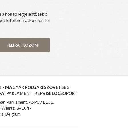
e a hónap legjelentősebb
et kitöltve iratkozzon fel
FELIRATKOZOM
Z - MAGYAR POLGÁRI SZÖVETSÉG
PAI PARLAMENTI KÉPVISELŐCSOPORT
an Parliament, ASP09 E151,
 Wiertz, B–1047
ls, Belgium