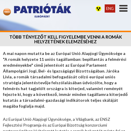
ENG
TÖBB TÉNYEZŐT KELL FIGYELEMBE VENNI A ROMÁK
HELYZETÉNEK ELEMZÉSÉHEZ
A mai napon mutatta be az Európai Unió Alapjogi Ügynöksége a
"A romák helyzete 11 uniós tagállamban: bepillantás a felmérési
eredményekbe" című jelentését az Európai Parlament
Állampolgári Jogi, Bel- és Igazságügyi Bizottságában. Járóka
Lívia, a romák társadalmi befogadását célzó európai uniós
stratégia jelentéstevője felszólalásában üdvözölte, hogy a
felmérés hat tagjelölt országra is kiterjed, valamint reményét
fejezte ki, hogy a következő, immár minden tagállamra kiterjedő
kutatás a társadalmi-gazdasági indikátorok teljes skáláját
magába foglalja majd.
Az Európai Unió Alapjogi Ügynöksége, a Világbank, az ENSZ
Fejlesztési Programja és az Európai Bizottság konzorciumi
partnerségében kivitelezett kutatás a romák helyzetét mérte fel az