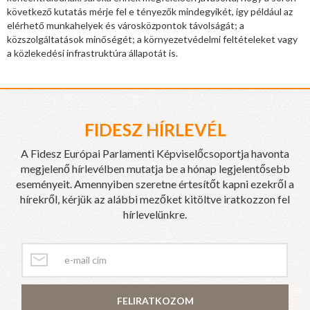
következő kutatás mérje fel e tényezők mindegyikét, így például az
elérhető munkahelyek és városközpontok távolságát; a
közszolgáltatások minőségét; a környezetvédelmi feltételeket vagy
a közlekedési infrastruktúra állapotát is.
FIDESZ HÍRLEVÉL
A Fidesz Európai Parlamenti Képviselőcsoportja havonta
megjelenő hírlevélben mutatja be a hónap legjelentősebb
eseményeit. Amennyiben szeretne értesítőt kapni ezekről a
hírekről, kérjük az alábbi mezőket kitöltve iratkozzon fel
hírlevelünkre.
FELIRATKOZOM