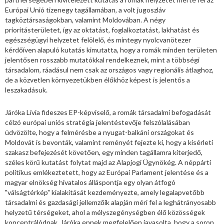
Európai Unió tizenegy tagállamában, a volt jugoszláv
tagköztársaságokban, valamint Moldovában. A négy
prioritásterületet, így az oktatást, foglalkoztatást, lakhatást és
egészségügyi helyzetet felölelő, és mintegy nyolcvanötezer
kérdőíven alapuló kutatás kimutatta, hogy a romák minden területen
jelentősen rosszabb mutatókkal rendelkeznek, mint a többségi
társadalom, ráadásul nem csak az országos vagy regionális átlaghoz,
de a közvetlen környezetükben élőkhöz képest is jelentős a
leszakadásuk.
Járóka Lívia fideszes EP-képviselő, a romák társadalmi befogadását
célzó európai uniós stratégia jelentéstevője felszólalásában
üdvözölte, hogy a felmérésbe a nyugat-balkáni országokat és
Moldovát is bevonták, valamint reményét fejezte ki, hogy a kísérleti
szakasz befejezését követően, egy minden tagállamra kiterjedő,
széles körű kutatást folytat majd az Alapjogi Ügynökég. A néppárti
politikus emlékeztetett, hogy az Európai Parlament jelentése és a
magyar elnökség hivatalos álláspontja egy olyan átfogó
"válságtérkép" kialakítását kezdeményezte, amely legalapvetőbb
társadalmi és gazdasági jellemzőik alapján méri fel a leghátrányosabb
helyzetű térségeket, ahol a mélyszegénységben élő közösségek
koncentrálódnak. Járóka ennek megfelelően javasolta, hogy a soron