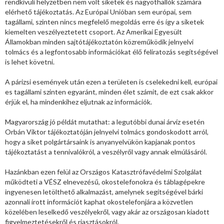
rendkívüli helyzetben nem volt siketek és nagyothallók számára
elérhető tájékoztatás. Az Európai Unióban sem európai, sem
tagállami, szinten nincs megfelelő megoldás erre és így a siketek
kiemelten veszélyeztetett csoport. Az Amerikai Egyesült
Államokban minden sajtótájékoztatón közreműködik jelnyelvi
tolmács és a legfontosabb információkat élő feliratozás segítségével
is lehet követni.
A párizsi események után ezen a területen is cselekedni kell, európai
es tagállami szinten egyaránt, minden élet számit, de ezt csak akkor
érjük el, ha mindenkihez eljutnak az információk.
Magyarország jó példát mutathat: a legutóbbi dunai árvíz esetén
Orbán Viktor tájékoztatóján jelnyelvi tolmács gondoskodott arról,
hogy a siket polgártársaink is anyanyelvükön kapjanak pontos
tájékoztatást a tennivalókról, a veszélyről vagy annak elmúlásáról.
Hazánkban ezen felül az Országos Katasztrófavédelmi Szolgálat
működteti a VÉSZ elnevezésű, okostelefonokra és táblagépekre
ingyenesen letölthető alkalmazást, amelynek segítségével bárki
azonnali írott információt kaphat okostelefonjára a közvetlen
közelében leselkedő veszélyekről, vagy akár az országosan kiadott
figyelmeztetésekről és riasztásokról.