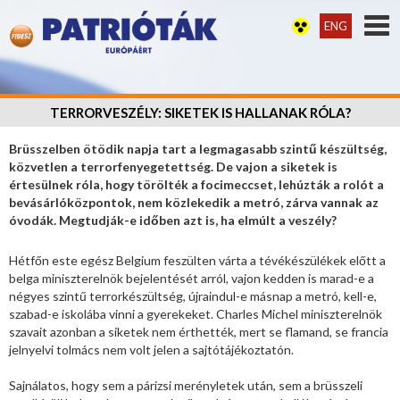
ENG
TERRORVESZÉLY: SIKETEK IS HALLANAK RÓLA?
Brüsszelben ötödik napja tart a legmagasabb szintű készültség,
közvetlen a terrorfenyegetettség. De vajon a siketek is
értesülnek róla, hogy törölték a focimeccset, lehúzták a rolót a
bevásárlóközpontok, nem közlekedik a metró, zárva vannak az
óvodák. Megtudják-e időben azt is, ha elmúlt a veszély?
Hétfőn este egész Belgium feszülten várta a tévékészülékek előtt a
belga miniszterelnök bejelentését arról, vajon kedden is marad-e a
négyes szintű terrorkészültség, újraindul-e másnap a metró, kell-e,
szabad-e iskolába vinni a gyerekeket. Charles Michel miniszterelnök
szavait azonban a siketek nem érthették, mert se flamand, se francia
jelnyelvi tolmács nem volt jelen a sajtótájékoztatón.
Sajnálatos, hogy sem a párizsi merényletek után, sem a brüsszeli