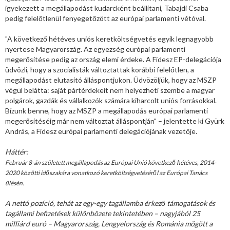
igyekezett a megállapodást kudarcként beállítani, Tabajdi Csaba
pedig felelőtlenül fenyegetőzött az európai parlamenti vétóval.
"A következő hétéves uniós keretköltségvetés egyik legnagyobb
nyertese Magyarország. Az egyezség európai parlamenti
megerősítése pedig az ország elemi érdeke. A Fidesz EP-delegációja
üdvözli, hogy a szocialisták változtattak korábbi felelőtlen, a
megállapodást elutasító álláspontjukon. Üdvözöljük, hogy az MSZP
végül belátta: saját pártérdekeit nem helyezheti szembe a magyar
polgárok, gazdák és vállalkozók számára kiharcolt uniós forrásokkal.
Bízunk benne, hogy az MSZP a megállapodás európai parlamenti
megerősítéséig már nem változtat álláspontján" – jelentette ki Gyürk
András, a Fidesz európai parlamenti delegációjának vezetője.
Háttér:
Február 8-án született megállapodás az Európai Unió következő hétéves, 2014-
2020 közötti időszakára vonatkozó keretköltségvetéséről az Európai Tanács
ülésén.
A nettó pozíció, tehát az egy-egy tagállamba érkező támogatások és
tagállami befizetések különbözete tekintetében – nagyjából 25
milliárd euró – Magyarország, Lengyelország és Románia mögött a