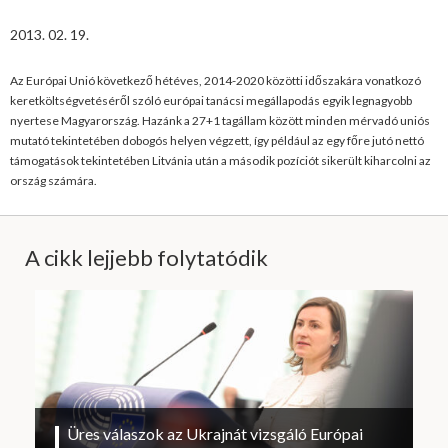
2013. 02. 19.
Az Európai Unió következő hétéves, 2014-2020 közötti időszakára vonatkozó
keretköltségvetéséről szóló európai tanácsi megállapodás egyik legnagyobb
nyertese Magyarország. Hazánk a 27+1 tagállam között minden mérvadó uniós
mutató tekintetében dobogós helyen végzett, így például az egy főre jutó nettó
támogatások tekintetében Litvánia után a második pozíciót sikerült kiharcolni az
ország számára.
A cikk lejjebb folytatódik
Üres válaszok az Ukrajnát vizsgáló Európai