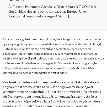
Az Európai Parlament Gazdasági Bizottságának (ECON) mai
ülésén hivatalosan is bemutatkozott az Európai Unió
Tanácsának soros ír elnöksége. A Simon
[…]
Bár a számok egyértelműen bizonyították, hogy Magyarország a megállapodás
egyik legnagyobb nyertese, a szocialisták azonnal támadásba lendültek. Tabajdi
Csaba szocialista EP-delegációvezető az egyeztetések befejezésének
pillanatában kijelentette: A megállapodás kudarc Magyarország számára, az
MSZP-s EP-képviselők pedig el fogják utasítani azt az európai parlamenti szavazás
során. Az elmúlt hetekben az országgyűlési felszólalások és a magyar sajtóban
tett kijelentések során a szocialista politikusok, köztük Mesterházy Attila,
szintén következetesen támadták a megállapodást.
Mindezek fényében különösen váratlan a szocialisták pálfordulása.
Tegnap Mesterházy Attila az MSZP eddigi kommunikációjával
szembemenve az eddig általuk kudarcként bélyegzett, és azt eddig
vétóval fenyegetett megállapodás támogatására szólította fel a
szocialista EP-képviselőket. Ez a 180 fokos fordulat egyértelműen
igazolja: az MSZP alaptalanul támadta a kormányt, alaptalanul