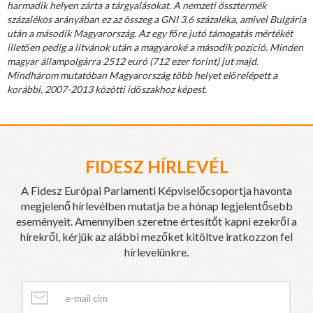
harmadik helyen zárta a tárgyalásokat. A nemzeti össztermék
százalékos arányában ez az összeg a GNI 3,6 százaléka, amivel Bulgária
után a második Magyarország. Az egy főre jutó támogatás mértékét
illetően pedig a litvánok után a magyaroké a második pozíció. Minden
magyar állampolgárra 2512 euró (712 ezer forint) jut majd.
Mindhárom mutatóban Magyarország több helyet előrelépett a
korábbi, 2007-2013 közötti időszakhoz képest.
FIDESZ HÍRLEVÉL
A Fidesz Európai Parlamenti Képviselőcsoportja havonta
megjelenő hírlevélben mutatja be a hónap legjelentősebb
eseményeit. Amennyiben szeretne értesítőt kapni ezekről a
hírekről, kérjük az alábbi mezőket kitöltve iratkozzon fel
hírlevelünkre.