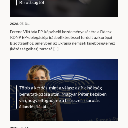
Bizottságtól
2026. 07. 31.
Ferenc Viktória EP-képviselő kezdeményezésére a Fidesz–
KDNP EP-delegációja írásbeli kérdéssel fordult az Európai
Bizottsághoz, amelyben az Ukrajna nemzeti kisebbségeihez
(közösségeihez) tartozó
[…]
Több a kérdés, mint a válasz az ír elnökség
bemutatkozása után: Magyar Péter kezében
van, hogy elfogadja-e a brüsszeli zsarolás
állandósítását
2026. 07. 15.