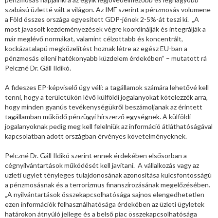
szabású üzletté vált a világon. Az IMF szerint a pénzmosás volumene
a Föld összes országa egyesített GDP-jének 2-5%-át teszi ki. „A
most javasolt kezdeményezések végre koordinálják és integrálják a
már meglévő normákat, valamint célzottabb és koncentrált,
kockázatalapú megközelítést hoznak létre az egész EU-ban a
pénzmosás elleni hatékonyabb küzdelem érdekében” – mutatott rá
Pelczné Dr. Gáll Ildikó.
A fideszes EP-képviselő úgy véli: a tagállamok számára lehetővé kell
tenni, hogy a területükön lévő külföldi jogalanyokat kötelezzék arra,
hogy minden gyanús tevékenységükről beszámoljanak az érintett
tagállamban működő pénzügyi hírszerző egységnek. A külföldi
jogalanyoknak pedig meg kell felelniük az információ átláthatóságával
kapcsolatban adott országban érvényes követelményeknek.
Pelczné Dr. Gáll Ildikó szerint ennek érdekében elsősorban a
cégnyilvántartások működését kell javítani. A vállalkozás vagy az
üzleti ügylet tényleges tulajdonosának azonosítása kulcsfontosságú
a pénzmosásnak és a terrorizmus finanszírozásának megelőzésében.
„A nyilvántartások összekapcsolhatósága sajnos elengedhetetlen
ezen információk felhasználhatósága érdekében az üzleti ügyletek
határokon átnyúló jellege és a belső piac összekapcsolhatósága