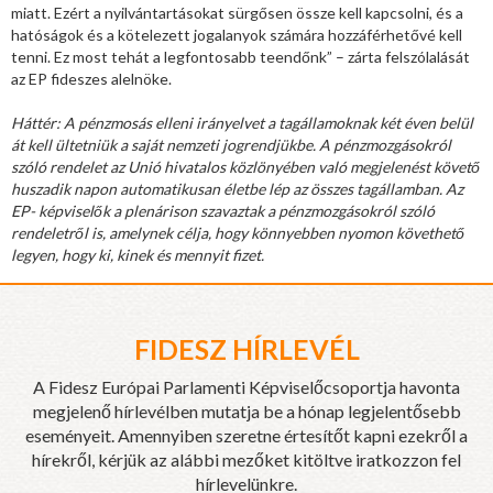
miatt. Ezért a nyilvántartásokat sürgősen össze kell kapcsolni, és a
hatóságok és a kötelezett jogalanyok számára hozzáférhetővé kell
tenni. Ez most tehát a legfontosabb teendőnk” – zárta felszólalását
az EP fideszes alelnöke.
Háttér: A pénzmosás elleni irányelvet a tagállamoknak két éven belül
át kell ültetniük a saját nemzeti jogrendjükbe. A pénzmozgásokról
szóló rendelet az Unió hivatalos közlönyében való megjelenést követő
huszadik napon automatikusan életbe lép az összes tagállamban. Az
EP- képviselők a plenárison szavaztak a pénzmozgásokról szóló
rendeletről is, amelynek célja, hogy könnyebben nyomon követhető
legyen, hogy ki, kinek és mennyit fizet.
FIDESZ HÍRLEVÉL
A Fidesz Európai Parlamenti Képviselőcsoportja havonta
megjelenő hírlevélben mutatja be a hónap legjelentősebb
eseményeit. Amennyiben szeretne értesítőt kapni ezekről a
hírekről, kérjük az alábbi mezőket kitöltve iratkozzon fel
hírlevelünkre.