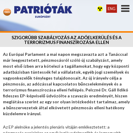
ENG
SZIGORÚBB SZABÁLYOZÁS AZ ADÓELKERÜLÉS ÉS A
TERRORIZMUS FINANSZÍROZÁSA ELLEN
Az Európai Parlament a mai napon megszavazta azt a Tanáccsal
már leegyeztetett, pénzmosásról szóló új szabályzást, amely
most első ízben arra kötelezi a tagállamokat, hogy egy központi
adatbázisban tüntessék fel a vállalatok, egyéb jogi személyek és
vagyonkezelők tényleges tulajdonosait. Az új irányelv célja a
pénzmosás, az adózással kapcsolatos bűncselekmények és a
terrorizmus finanszírozása elleni fellépés. Pelczné Dr. Gáll Ildikó
fideszes EP-képviselő üdvözölte a szavazás eredményét, hiszen
meglátása szerint az egy sor olyan intézkedést tartalmaz, amely
a bűnszervezetek által elkövetett pénzmosás elleni hatékony
küzdelemre irányul.
Az EP alelnöke a jelentés plenáris vitáján emlékeztetett: a
pénzmosás napjainkra az egyik legjövedelmezőbb és legnagyobb