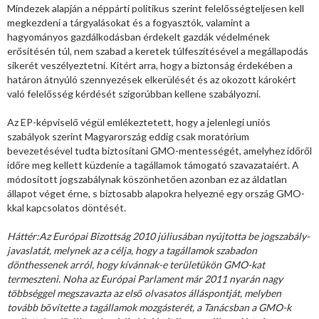
Mindezek alapján a néppárti politikus szerint felelősségteljesen kell
megkezdeni a tárgyalásokat és a fogyasztók, valamint a
hagyományos gazdálkodásban érdekelt gazdák védelmének
erősítésén túl, nem szabad a keretek túlfeszítésével a megállapodás
sikerét veszélyeztetni. Kitért arra, hogy a biztonság érdekében a
határon átnyúló szennyezések elkerülését és az okozott károkért
való felelősség kérdését szigorúbban kellene szabályozni.
Az EP-képviselő végül emlékeztetett, hogy a jelenlegi uniós
szabályok szerint Magyarország eddig csak moratórium
bevezetésével tudta biztosítani GMO-mentességét, amelyhez időről
időre meg kellett küzdenie a tagállamok támogató szavazataiért. A
módosított jogszabálynak köszönhetően azonban ez az áldatlan
állapot véget érne, s biztosabb alapokra helyezné egy ország GMO-
kkal kapcsolatos döntését.
Háttér:
Az Európai Bizottság 2010 júliusában nyújtotta be jogszabály-
javaslatát, melynek az a célja, hogy a tagállamok szabadon
dönthessenek arról, hogy kívánnak-e területükön GMO-kat
termeszteni. Noha az Európai Parlament már 2011 nyarán nagy
többséggel megszavazta az első olvasatos álláspontját, melyben
tovább bővítette a tagállamok mozgásterét, a Tanácsban a GMO-k