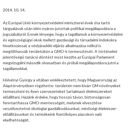
2014. 10. 14.
Az Európai Unió környezetvédelmi miniszterei évek óta tartó
tárgyalások után idén nyáron jutottak politikai megállapodásra a
jogszabályról. Ennek lényege, hogy a tagállamok a környezetvédelmi
és egészségügyi okok mellett gazdasági és társadalmi indokokra
hivatkozással, a védzáradéki eljárás alkalmazása nélkül is
megtilthassák területükön a GMO-k termesztését. A történelmi
jelentőségű tanácsi döntést most kezdte az Európai Parlament
megvizsgálni második olvasatban és próbál megállapodásra jutni a
tagállamokkal.
Hölvényi György a vitában emlékeztetett, hogy Magyarország az
Alaptörvényében rögzítette: területén nem kíván GM növényeket
termeszteni és ilyen szervezeteket tartalmazó élelmiszereket
előállítani. Hazánk érdeke, hogy hosszú távon, biztonságosan
fenntarthassa GMO-mentességét, melynek elvesztése
veszélyeztetné ökológiai gazdálkodásunkat, minőségi élelmiszer-
előállításunkat és termékeink fizetőképes piacokon való
eladhatóságát.