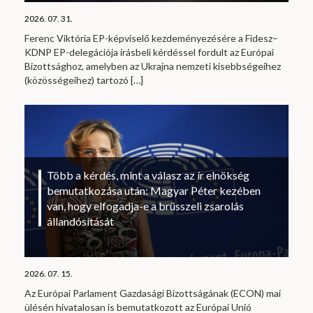
2026. 07. 31.
Ferenc Viktória EP-képviselő kezdeményezésére a Fidesz–
KDNP EP-delegációja írásbeli kérdéssel fordult az Európai
Bizottsághoz, amelyben az Ukrajna nemzeti kisebbségeihez
(közösségeihez) tartozó
[…]
Több a kérdés, mint a válasz az ír elnökség
bemutatkozása után: Magyar Péter kezében
van, hogy elfogadja-e a brüsszeli zsarolás
állandósítását
2026. 07. 15.
Az Európai Parlament Gazdasági Bizottságának (ECON) mai
ülésén hivatalosan is bemutatkozott az Európai Unió