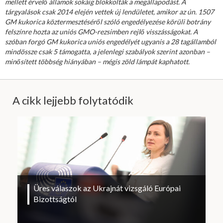
mellett érvelő államok sokáig blokkolták a megállapodást. A
tárgyalások csak 2014 elején vettek új lendületet, amikor az ún. 1507
GM kukorica köztermesztéséről szóló engedélyezése körüli botrány
felszínre hozta az uniós GMO-rezsimben rejlő visszásságokat. A
szóban forgó GM kukorica uniós engedélyét ugyanis a 28 tagállamból
mindössze csak 5 támogatta, a jelenlegi szabályok szerint azonban –
minősített többség hiányában – mégis zöld lámpát kaphatott.
A cikk lejjebb folytatódik
Üres válaszok az Ukrajnát vizsgáló Európai
Bizottságtól