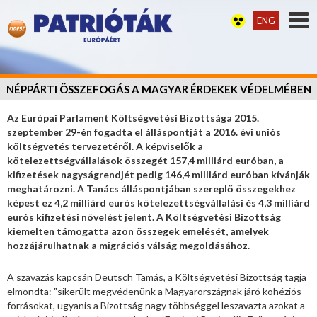
ENG
NÉPPÁRTI ÖSSZEFOGÁS A MAGYAR ÉRDEKEK VÉDELMÉBEN
Az Európai Parlament Költségvetési Bizottsága 2015.
szeptember 29-én fogadta el álláspontját a 2016. évi uniós
költségvetés tervezetéről. A képviselők a
kötelezettségvállalások összegét 157,4 milliárd euróban, a
kifizetések nagyságrendjét pedig 146,4 milliárd euróban kívánják
meghatározni. A Tanács álláspontjában szereplő összegekhez
képest ez 4,2 milliárd eurós kötelezettségvállalási és 4,3 milliárd
eurós kifizetési növelést jelent. A Költségvetési Bizottság
kiemelten támogatta azon összegek emelését, amelyek
hozzájárulhatnak a migrációs válság megoldásához.
A szavazás kapcsán Deutsch Tamás, a Költségvetési Bizottság tagja
elmondta: "sikerült megvédenünk a Magyarországnak járó kohéziós
forrásokat, ugyanis a Bizottság nagy többséggel leszavazta azokat a