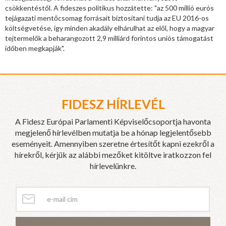
csökkentéstől. A fideszes politikus hozzátette: "az 500 millió eurós
tejágazati mentőcsomag forrásait biztosítani tudja az EU 2016-os
költségvetése, így minden akadály elhárulhat az elől, hogy a magyar
tejtermelők a beharangozott 2,9 milliárd forintos uniós támogatást
időben megkapják".
FIDESZ HÍRLEVÉL
A Fidesz Európai Parlamenti Képviselőcsoportja havonta
megjelenő hírlevélben mutatja be a hónap legjelentősebb
eseményeit. Amennyiben szeretne értesítőt kapni ezekről a
hírekről, kérjük az alábbi mezőket kitöltve iratkozzon fel
hírlevelünkre.