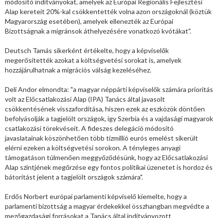
módosító indítványokat, amelyek az Európai Regionális Fejlesztési
Alap kereteit 20%-kal csökkentették volna azon országoknál (köztük
Magyarország esetében), amelyek ellenezték az Európai
Bizottságnak a migránsok áthelyezésére vonatkozó kvótákat".
Deutsch Tamás sikerként értékelte, hogy a képviselők
megerősítették azokat a költségvetési sorokat is, amelyek
hozzájárulhatnak a migrációs válság kezeléséhez.
Deli Andor elmondta: "a magyar néppárti képviselők számára prioritás
volt az Előcsatlakozási Alap (IPA) Tanács által javasolt
csökkentésének visszafordítása, hiszen ezek az eszközök döntően
befolyásolják a tagjelölt országok, így Szerbia és a vajdasági magyarok
csatlakozási törekvéseit. A fideszes delegáció módosító
javaslatainak köszönhetően több tízmillió eurós emelést sikerült
elérni ezeken a költségvetési sorokon. A tényleges anyagi
támogatáson túlmenően meggyőződésünk, hogy az Előcsatlakozási
Alap szintjének megőrzése egy fontos politikai üzenetet is hordoz és
bátorítást jelent a tagjelölt országok számára".
Erdős Norbert európai parlamenti képviselő kiemelte, hogy a
parlamenti bizottság a magyar érdekekkel összhangban megvédte a
mezőgazdasági forrásokat a Tanács által indítványozott