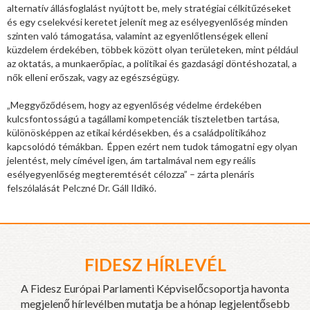
alternatív állásfoglalást nyújtott be, mely stratégiai célkitűzéseket
és egy cselekvési keretet jelenít meg az esélyegyenlőség minden
szinten való támogatása, valamint az egyenlőtlenségek elleni
küzdelem érdekében, többek között olyan területeken, mint például
az oktatás, a munkaerőpiac, a politikai és gazdasági döntéshozatal, a
nők elleni erőszak, vagy az egészségügy.
„Meggyőződésem, hogy az egyenlőség védelme érdekében
kulcsfontosságú a tagállami kompetenciák tiszteletben tartása,
különösképpen az etikai kérdésekben, és a családpolitikához
kapcsolódó témákban. Éppen ezért nem tudok támogatni egy olyan
jelentést, mely címével igen, ám tartalmával nem egy reális
esélyegyenlőség megteremtését célozza” – zárta plenáris
felszólalását Pelczné Dr. Gáll Ildikó.
FIDESZ HÍRLEVÉL
A Fidesz Európai Parlamenti Képviselőcsoportja havonta
megjelenő hírlevélben mutatja be a hónap legjelentősebb