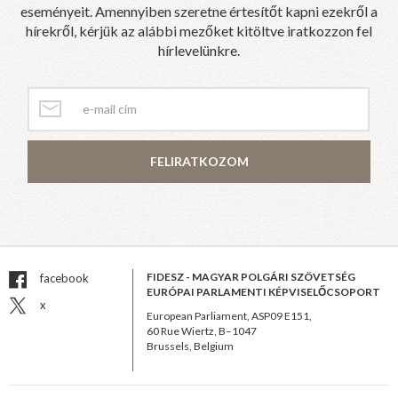
eseményeit. Amennyiben szeretne értesítőt kapni ezekről a
hírekről, kérjük az alábbi mezőket kitöltve iratkozzon fel
hírlevelünkre.
FELIRATKOZOM
FIDESZ - MAGYAR POLGÁRI SZÖVETSÉG
facebook
EURÓPAI PARLAMENTI KÉPVISELŐCSOPORT
x
European Parliament, ASP09 E151,
60 Rue Wiertz, B–1047
Brussels, Belgium