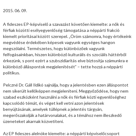
2015. 06. 09.
A fideszes EP-képviselő a szavazást követően kiemelte: a nők és
férfiak közötti esélyegyenlőség támogatása a néppárti frakció
kiemelt prioritásai között szerepel. „Öröm számomra, hogy értékeink
megvédése érdekében képesek vagyunk egységes hangon
megszólalni. Természetes, hogy különbözőek vagyunk
felfogásainkban, hiszen különböző kulturális és szociális háttérből
érkezünk, s pont ezért a szubszidiaritás elve biztosítja számunkra e
különböző álláspontok megjelenítését” – tette hozzá a néppárti
politikus.
Pelczné Dr. Gáll Ildikó sajnálja, hogy a jelentésben ezen álláspontot
nem sikerült kellőképpen megjeleníteni. Meggyőződése, hogy nem
szabad eszközként használni a nők és férfiak közti egyenlőséghez
kapcsolódó témát, és véget kell vetni azon jelentések
benyújtásának, amelyek túllépnek a jelentés tárgyán,
megerőszakolják a határvonalakat, és a témához nem illeszkedő
üzeneteket akarnak közvetíteni.
Az EP fideszes alelnöke kiemelte: a néppárti képviselőcsoport