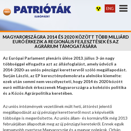
ENG
MAGYARORSZÁGRA 2014 ÉS 2020 KÖZÖTT TÖBB MILLIÁRD
EURÓ ÉRKEZIK A REGIONÁLIS FEJLESZTÉSEK ÉS AZ
AGRÁRIUM TÁMOGATÁSÁRA
Az Európai Parlament plenáris ülése 2013. július 3-án nagy
többséggel elfogadta azt az állásfoglalást, amely üdvözli a
2014-2020-as uniós pénzügyi kerettervről szóló megállapodást.
Surján László, az EP kereszténydemokrata alelnöke kiemelte:
ezek után semmi nem veszélyezteti, hogy 2014 és 2020 között
euró milliárdok érkezzenek Magyarországra a kohéziós politika
és a Közös Agrárpolitika keretében.
Az uniós intézmények vezetőinek múlt heti, áttörést jelentő
megállapodását az új pénzügyi kerettervről most a képviselők
többsége is megerősítette. Az uniós állam- és kormányfők még 2013
februárjában állapodtak meg az új pénzügyi keretekről. Ennek egyik
legnagyobb nyertese Magyarország és a magyar polgárok. Orbán