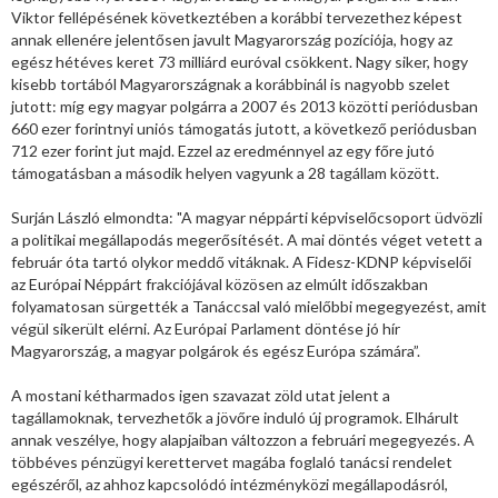
Viktor fellépésének következtében a korábbi tervezethez képest
annak ellenére jelentősen javult Magyarország pozíciója, hogy az
egész hétéves keret 73 milliárd euróval csökkent. Nagy siker, hogy
kisebb tortából Magyarországnak a korábbinál is nagyobb szelet
jutott: míg egy magyar polgárra a 2007 és 2013 közötti periódusban
660 ezer forintnyi uniós támogatás jutott, a következő periódusban
712 ezer forint jut majd. Ezzel az eredménnyel az egy főre jutó
támogatásban a második helyen vagyunk a 28 tagállam között.
Surján László elmondta: "A magyar néppárti képviselőcsoport üdvözli
a politikai megállapodás megerősítését. A mai döntés véget vetett a
február óta tartó olykor meddő vitáknak. A Fidesz-KDNP képviselői
az Európai Néppárt frakciójával közösen az elmúlt időszakban
folyamatosan sürgették a Tanáccsal való mielőbbi megegyezést, amit
végül sikerült elérni. Az Európai Parlament döntése jó hír
Magyarország, a magyar polgárok és egész Európa számára”.
A mostani kétharmados igen szavazat zöld utat jelent a
tagállamoknak, tervezhetők a jövőre induló új programok. Elhárult
annak veszélye, hogy alapjaiban változzon a februári megegyezés. A
többéves pénzügyi kerettervet magába foglaló tanácsi rendelet
egészéről, az ahhoz kapcsolódó intézményközi megállapodásról,