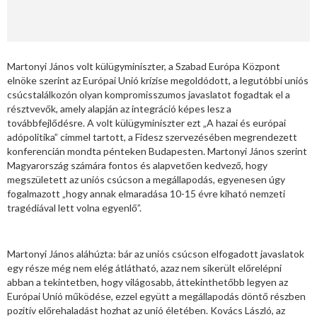
Martonyi János volt külügyminiszter, a Szabad Európa Központ
elnöke szerint az Európai Unió krízise megoldódott, a legutóbbi uniós
csúcstalálkozón olyan kompromisszumos javaslatot fogadtak el a
résztvevők, amely alapján az integráció képes lesz a
továbbfejlődésre. A volt külügyminiszter ezt „A hazai és európai
adópolitika” címmel tartott, a Fidesz szervezésében megrendezett
konferencián mondta pénteken Budapesten. Martonyi János szerint
Magyarország számára fontos és alapvetően kedvező, hogy
megszületett az uniós csúcson a megállapodás, egyenesen úgy
fogalmazott „hogy annak elmaradása 10-15 évre kiható nemzeti
tragédiával lett volna egyenlő”.
Martonyi János aláhúzta: bár az uniós csúcson elfogadott javaslatok
egy része még nem elég átlátható, azaz nem sikerült előrelépni
abban a tekintetben, hogy világosabb, áttekinthetőbb legyen az
Európai Unió működése, ezzel együtt a megállapodás döntő részben
pozitív előrehaladást hozhat az unió életében. Kovács László, az