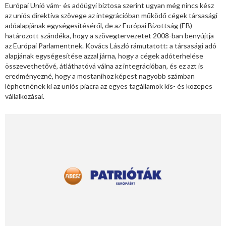
Európai Unió vám- és adóügyi biztosa szerint ugyan még nincs kész
az uniós direktíva szövege az integrációban működő cégek társasági
adóalapjának egységesítéséről, de az Európai Bizottság (EB)
határozott szándéka, hogy a szövegtervezetet 2008-ban benyújtja
az Európai Parlamentnek. Kovács László rámutatott: a társasági adó
alapjának egységesítése azzal járna, hogy a cégek adóterhelése
összevethetővé, átláthatóvá válna az integrációban, és ez azt is
eredményezné, hogy a mostanihoz képest nagyobb számban
léphetnének ki az uniós piacra az egyes tagállamok kis- és közepes
vállalkozásai.