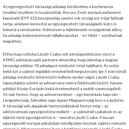
Az egységesített társasági adóalap kérdéséhez a konferencia
további részében is hozzászóltak. Becsey Zsolt európai parlamenti
képviselő (EPP-ED) beszámolója szerint sok ország ezt trójai falónak
tartja, amelyen keresztül az egységesített társaságiadó-kulcs is
bekerül a rendszerbe. Különösen a fejletlenebb országoknak előny,
ha adóalap kedvezménnyel vállalkozásokat – és tőkét – vonzhatnak
magukhoz.
Ehhez kapcsolódva László Csaba volt pénzügyminiszter, most a
KPMG adótanácsadó partnere elmondta, hogy jelenleg a magyar
társasági adóban 70 adóalapot módosító tétel található. Az unión
belül ezt a számot legalább ennyivel kell megszorozni, így 5 ezer körüli
adóalap módosító tétel között kellene rendet vágni. László Csaba
tapasztalata szerint az adóverseny nem a földrészek között, hanem
például Közép-Európán belül értelmezhető a multik szemszögéből.
Itt már fontos, hogy az adóversenyben – egy beruházás kapcsán –
Lengyelország, Szlovákia vagy éppen Magyarország lesz-e a győztes.
A társasági adó alapjának harmonizálásánál fontos még – az
adótörvények egységesítése mellett – a számviteli szabályok és az
eljárási rend egységesítése is – mondta László Csaba. A lassan
egységesülő európai adózásban mindig jelen lesznek sajátos nemzeti
elemek is, Magyarországon ilyen a bérfőzési szeszadó. László Csaba