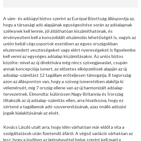
A vám- és adóügyi biztos szerint az Európai Bizottság álláspontja az,
hogy a társasági adó alapjának egységesítése során az adóalapnak
szélesnek kell lennie, jól átláthatóan kiszámíthatónak, és
érvényesíteni kell a konszolidált elszámolás lehetőségét is, vagyis az
unión belüli cégcsoportok esetében az egyes országokban
elszenvedett veszteségeket vagy elért nyereségeket is figyelembe
kell venni az egységes adóalap kiszámításakor. Az uniós biztos
közölte: mivel az új direktívára még nincs szövegjavaslat, csupán
annak koncepciója ismert, az előzetes elképzelések alapján az új
adóalap-számítást 12 tagállam erőteljesen támogatja, 8 tagország
azon az állásponton van, hogy a szöveg ismeretében alakítja ki
véleményét, míg 7 ország ellene van az új harmonizált adóalap-
tervezetnek. Elmondta: különösen Nagy-Britannia és Írország
tiltakozik az új adóalap-számítás ellen, arra hivatkozva, hogy ez
sértené a tagállamok adó-szuverenitásának, azaz önálló adózási
jogaik kialakításának az elvét.
Kovács László utalt arra, hogy idén várhatóan már eldől a vita a
szolgáltatások után fizetendő áfáról. A végső variáció várhatóan az
lesz, hogy a jövőben az igénybevétel helye szerint kell majd a