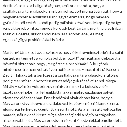
derűt váltott ki a hallgatóságban, amikor elmondta, hogy a
csatlakozási tárgyalásokon milyen nehéz volt megértetni azt, hogy a
magyar ember ellenállhatatlan vágyat érez arra, hogy minden
gyümölcsből cefrét, abból pedig pálinkát készítsen. Márpedig ha így
van, akkor jobb intézményes keretek közt tartani, mert ha a sufniban
főzik ki a cefrét, akkor abból nem lesz adóbevétel, és még
egészségügyi problémákkal is járhat.
Martonyi János ezt azzal színezte, hogy ő külügyminiszterként a saját
kertjében termett gyümölcsből „bérfőzött” pálinkát ajándékozott a
bővítési biztosnak, hogy „megértse a problémát”. A bulgárok
mindenesetre nem voltak ilyen agilisak, mert – mutatott rá Becsey
Zsolt – kihagyták a bérfőzést a csatlakozási tárgyalásokon, utólag
pedig már szinte lehetetlen azt az adójoguk részévé tenni. Varga
Mihály – szintén volt pénzügyminiszter, most a költségvetési
bizottság elnöke – a félresiklott magyar makrogazdasági pályát
elemezte előadásában. Ennek adózási okait abban látta, hogy a
Magyarországgal együtt csatlakozott közép-európai államokban az
élőmunka terhe csökkent, itt viszont nőtt. Az áfa másutt változatlan
maradt, nálunk csökkent, míg a társasági adó a régió országaiban
alacsonyabb lett, Magyarországon viszont 4 százalékkal emelkedett.
Megítélése szerint a helyi adóbeszedést meg kellene szüntetni,