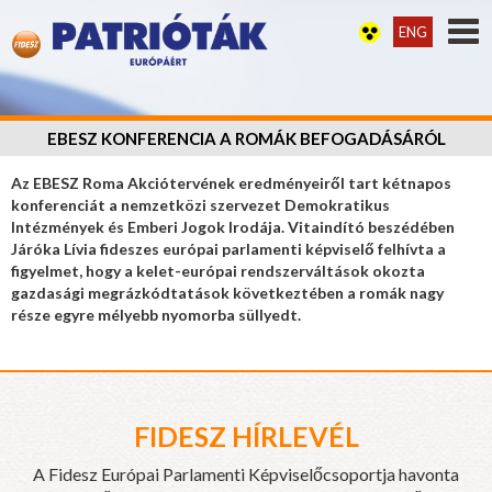
ENG
EBESZ KONFERENCIA A ROMÁK BEFOGADÁSÁRÓL
Az EBESZ Roma Akciótervének eredményeiről tart kétnapos
konferenciát a nemzetközi szervezet Demokratikus
Intézmények és Emberi Jogok Irodája. Vitaindító beszédében
Járóka Lívia fideszes európai parlamenti képviselő felhívta a
figyelmet, hogy a kelet-európai rendszerváltások okozta
gazdasági megrázkódtatások következtében a romák nagy
része egyre mélyebb nyomorba süllyedt.
FIDESZ HÍRLEVÉL
A Fidesz Európai Parlamenti Képviselőcsoportja havonta