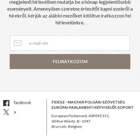
megjelenő hírlevélben mutatja be a hónap legjelentősebb
eseményeit. Amennyiben szeretne értesítőt kapni ezekről a
hírekről, kérjük az alábbi mezőket kitöltve iratkozzon fel
hírlevelünkre.
FELIRATKOZOM
FIDESZ - MAGYAR POLGÁRI SZÖVETSÉG
facebook
EURÓPAI PARLAMENTI KÉPVISELŐCSOPORT
x
European Parliament, ASP09 E151,
60 Rue Wiertz, B–1047
Brussels, Belgium