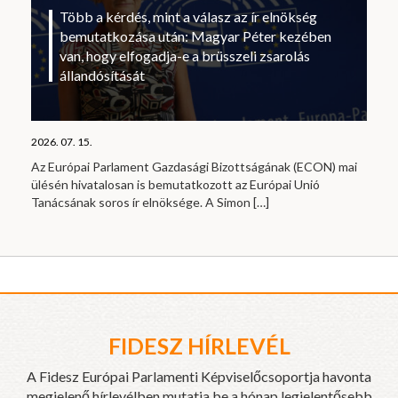
Több a kérdés, mint a válasz az ír elnökség
bemutatkozása után: Magyar Péter kezében
van, hogy elfogadja-e a brüsszeli zsarolás
állandósítását
2026. 07. 15.
Az Európai Parlament Gazdasági Bizottságának (ECON) mai
ülésén hivatalosan is bemutatkozott az Európai Unió
Tanácsának soros ír elnöksége. A Simon
[…]
FIDESZ HÍRLEVÉL
A Fidesz Európai Parlamenti Képviselőcsoportja havonta
megjelenő hírlevélben mutatja be a hónap legjelentősebb