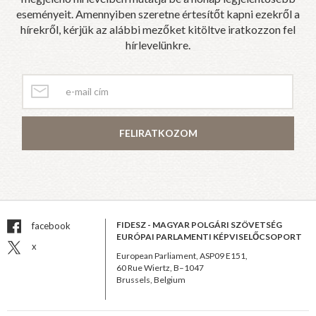
eseményeit. Amennyiben szeretne értesítőt kapni ezekről a
hírekről, kérjük az alábbi mezőket kitöltve iratkozzon fel
hírlevelünkre.
FELIRATKOZOM
FIDESZ - MAGYAR POLGÁRI SZÖVETSÉG
facebook
EURÓPAI PARLAMENTI KÉPVISELŐCSOPORT
x
European Parliament, ASP09 E151,
60 Rue Wiertz, B–1047
Brussels, Belgium