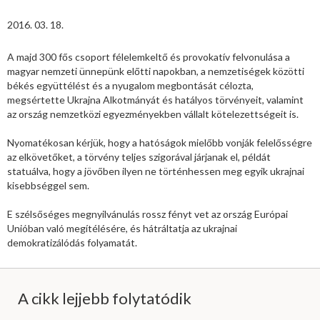
2016. 03. 18.
A majd 300 fős csoport félelemkeltő és provokatív felvonulása a
magyar nemzeti ünnepünk előtti napokban, a nemzetiségek közötti
békés együttélést és a nyugalom megbontását célozta,
megsértette Ukrajna Alkotmányát és hatályos törvényeit, valamint
az ország nemzetközi egyezményekben vállalt kötelezettségeit is.
Nyomatékosan kérjük, hogy a hatóságok mielőbb vonják felelősségre
az elkövetőket, a törvény teljes szigorával járjanak el, példát
statuálva, hogy a jövőben ilyen ne történhessen meg egyik ukrajnai
kisebbséggel sem.
E szélsőséges megnyilvánulás rossz fényt vet az ország Európai
Unióban való megítélésére, és hátráltatja az ukrajnai
demokratizálódás folyamatát.
A cikk lejjebb folytatódik