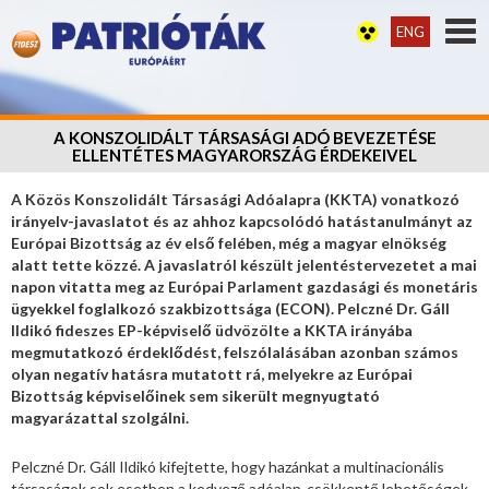
ENG
A KONSZOLIDÁLT TÁRSASÁGI ADÓ BEVEZETÉSE
ELLENTÉTES MAGYARORSZÁG ÉRDEKEIVEL
A Közös Konszolidált Társasági Adóalapra (KKTA) vonatkozó
irányelv-javaslatot és az ahhoz kapcsolódó hatástanulmányt az
Európai Bizottság az év első felében, még a magyar elnökség
alatt tette közzé. A javaslatról készült jelentéstervezetet a mai
napon vitatta meg az Európai Parlament gazdasági és monetáris
ügyekkel foglalkozó szakbizottsága (ECON). Pelczné Dr. Gáll
Ildikó fideszes EP-képviselő üdvözölte a KKTA irányába
megmutatkozó érdeklődést, felszólalásában azonban számos
olyan negatív hatásra mutatott rá, melyekre az Európai
Bizottság képviselőinek sem sikerült megnyugtató
magyarázattal szolgálni.
Pelczné Dr. Gáll Ildikó kifejtette, hogy hazánkat a multinacionális
társaságok sok esetben a kedvező adóalap-csökkentő lehetőségek,