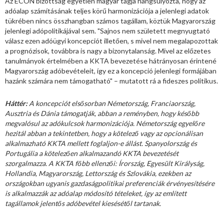
Az ECON bizottság egyetlen magyar tagja hangsúlyozta, hogy az
adóalap számításának teljes körű harmonizációja a jelenlegi adatok
tükrében nincs összhangban számos tagállam, köztük Magyarország
jelenlegi adópolitikájával sem. "Sajnos nem született megnyugtató
válasz ezen adóügyi koncepciót illetően, s mivel nem megalapozottak
a prognózisok, továbbra is nagy a bizonytalanság. Mivel az előzetes
tanulmányok értelmében a KKTA bevezetése hátrányosan érintené
Magyarország adóbevételeit, így ez a koncepció jelenlegi formájában
hazánk számára nem támogatható" – mutatott rá a fideszes politikus.
Háttér:
A koncepciót elsősorban Németország, Franciaország,
Ausztria és Dánia támogatják, abban a reményben, hogy később
megvalósul az adókulcsok harmonizációja. Németország egyelőre
hezitál abban a tekintetben, hogy a kötelező vagy az opcionálisan
alkalmazható KKTA mellett foglaljon-e állást. Spanyolország és
Portugália a kötelezően alkalmazandó KKTA bevezetését
szorgalmazza. A KKTA főbb ellenzői: Írország, Egyesült Királyság,
Hollandia, Magyarország, Lettország és Szlovákia, ezekben az
országokban ugyanis gazdaságpolitikai preferenciák érvényesítésére
is alkalmazzák az adóalap módosító tételeket, így az említett
tagállamok jelentős adóbevétel kiesésétől tartanak.