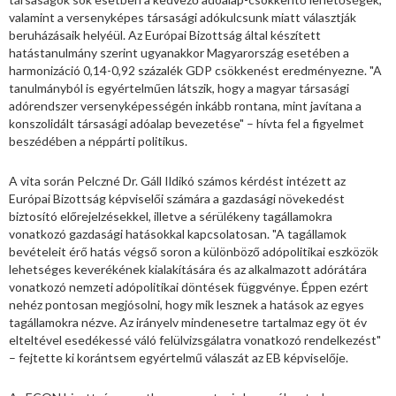
valamint a versenyképes társasági adókulcsunk miatt választják
beruházásaik helyéül. Az Európai Bizottság által készített
hatástanulmány szerint ugyanakkor Magyarország esetében a
harmonizáció 0,14-0,92 százalék GDP csökkenést eredményezne. "A
tanulmányból is egyértelműen látszik, hogy a magyar társasági
adórendszer versenyképességén inkább rontana, mint javítana a
konszolidált társasági adóalap bevezetése" – hívta fel a figyelmet
beszédében a néppárti politikus.
A vita során Pelczné Dr. Gáll Ildikó számos kérdést intézett az
Európai Bizottság képviselői számára a gazdasági növekedést
biztosító előrejelzésekkel, illetve a sérülékeny tagállamokra
vonatkozó gazdasági hatásokkal kapcsolatosan. "A tagállamok
bevételeit érő hatás végső soron a különböző adópolitikai eszközök
lehetséges keverékének kialakítására és az alkalmazott adórátára
vonatkozó nemzeti adópolitikai döntések függvénye. Éppen ezért
nehéz pontosan megjósolni, hogy mik lesznek a hatások az egyes
tagállamokra nézve. Az irányelv mindenesetre tartalmaz egy öt év
elteltével esedékessé váló felülvizsgálatra vonatkozó rendelkezést"
– fejtette ki korántsem egyértelmű válaszát az EB képviselője.