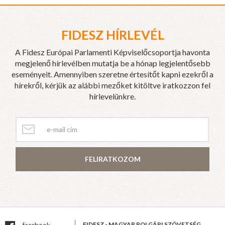
FIDESZ HÍRLEVÉL
A Fidesz Európai Parlamenti Képviselőcsoportja havonta
megjelenő hírlevélben mutatja be a hónap legjelentősebb
eseményeit. Amennyiben szeretne értesítőt kapni ezekről a
hírekről, kérjük az alábbi mezőket kitöltve iratkozzon fel
hírlevelünkre.
FELIRATKOZOM
FIDESZ - MAGYAR POLGÁRI SZÖVETSÉG