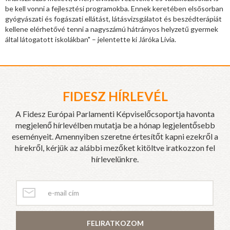
be kell vonni a fejlesztési programokba. Ennek keretében elsősorban
gyógyászati és fogászati ellátást, látásvizsgálatot és beszédterápiát
kellene elérhetővé tenni a nagyszámú hátrányos helyzetű gyermek
által látogatott iskolákban" – jelentette ki Járóka Lívia.
FIDESZ HÍRLEVÉL
A Fidesz Európai Parlamenti Képviselőcsoportja havonta
megjelenő hírlevélben mutatja be a hónap legjelentősebb
eseményeit. Amennyiben szeretne értesítőt kapni ezekről a
hírekről, kérjük az alábbi mezőket kitöltve iratkozzon fel
hírlevelünkre.
FELIRATKOZOM