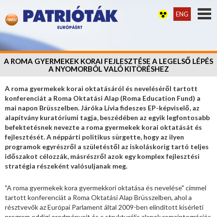
ENG
A ROMA GYERMEKEK KORAI FEJLESZTÉSE A LEGELSŐ LÉPÉS
A NYOMORBÓL VALÓ KITÖRÉSHEZ
A roma gyermekek korai oktatásáról és neveléséről tartott
konferenciát a Roma Oktatási Alap (Roma Education Fund) a
mai napon Brüsszelben. Járóka Lívia fideszes EP-képviselő, az
alapítvány kuratóriumi tagja, beszédében az egyik legfontosabb
befektetésnek nevezte a roma gyermekek korai oktatását és
fejlesztését. A néppárti politikus sürgette, hogy az ilyen
programok egyrészről a születéstől az iskoláskorig tartó teljes
időszakot célozzák, másrészről azok egy komplex fejlesztési
stratégia részeként valósuljanak meg.
"A roma gyermekek kora gyermekkori oktatása és nevelése" címmel
tartott konferenciát a Roma Oktatási Alap Brüsszelben, ahol a
résztvevők az Európai Parlament által 2009-ben elindított kísérleti
program eddigi eredményeit és a strukturális alapok romaintegrációs