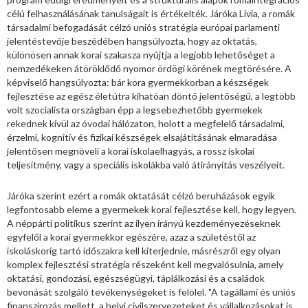
célú felhasználásának tanulságait is értékelték. Járóka Lívia, a romák
társadalmi befogadását célzó uniós stratégia európai parlamenti
jelentéstevője beszédében hangsúlyozta, hogy az oktatás,
különösen annak korai szakasza nyújtja a legjobb lehetőséget a
nemzedékeken átöröklődő nyomor ördögi körének megtörésére. A
képviselő hangsúlyozta: bár kora gyermekkorban a készségek
fejlesztése az egész életútra kihatóan döntő jelentőségű, a legtöbb
volt szocialista országban épp a legsebezhetőbb gyermekek
rekednek kívül az óvodai hálózaton, holott a megfelelő társadalmi,
érzelmi, kognitív és fizikai készségek elsajátításának elmaradása
jelentősen megnöveli a korai iskolaelhagyás, a rossz iskolai
teljesítmény, vagy a speciális iskolákba való átirányítás veszélyeit.
Járóka szerint ezért a romák oktatását célzó beruházások egyik
legfontosabb eleme a gyermekek korai fejlesztése kell, hogy legyen.
A néppárti politikus szerint az ilyen irányú kezdeményezéseknek
egyfelől a korai gyermekkor egészére, azaz a születéstől az
iskoláskorig tartó időszakra kell kiterjednie, másrészről egy olyan
komplex fejlesztési stratégia részeként kell megvalósulnia, amely
oktatási, gondozási, egészségügyi, táplálkozási és a családok
bevonását szolgáló tevékenységeket is felölel. "A tagállami és uniós
finanszírozás mellett, a helyi civilszervezeteket és vállalkozásokat is